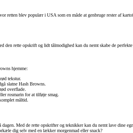
hvor retten blev populær i USA som en måde at genbruge rester af karto
den rette opskrift og lidt tålmodighed kan du nemt skabe de perfekte
 Browns hjemme:
rød tekstur.
ndgå slatne Hash Browns.
rød overflade.
er rosmarin for at tilføje smag.
 komplet måltid.
 på dagen. Med de rette opskrifter og teknikker kan du nemt lave dine
forkæle dig selv med en lækker morgenmad eller snack?