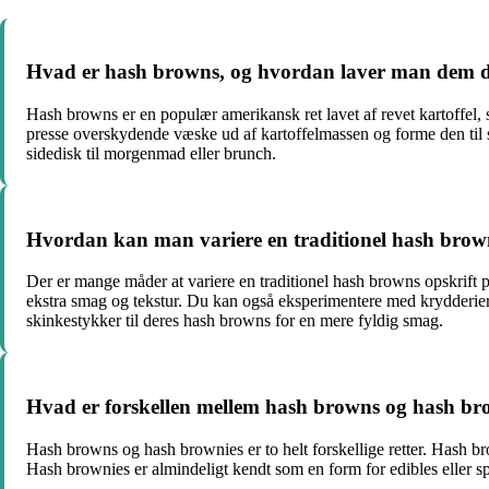
Hvad er hash browns, og hvordan laver man dem
Hash browns er en populær amerikansk ret lavet af revet kartoffel, 
presse overskydende væske ud af kartoffelmassen og forme den til s
sidedisk til morgenmad eller brunch.
Hvordan kan man variere en traditionel hash brown
Der er mange måder at variere en traditionel hash browns opskrift på 
ekstra smag og tekstur. Du kan også eksperimentere med krydderier so
skinkestykker til deres hash browns for en mere fyldig smag.
Hvad er forskellen mellem hash browns og hash br
Hash browns og hash brownies er to helt forskellige retter. Hash b
Hash brownies er almindeligt kendt som en form for edibles eller sp