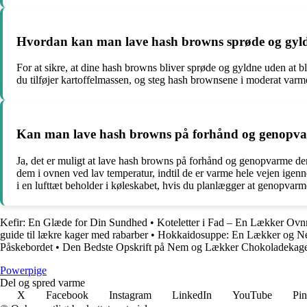
Hvordan kan man lave hash browns sprøde og gyld
For at sikre, at dine hash browns bliver sprøde og gyldne uden at b
du tilføjer kartoffelmassen, og steg hash brownsene i moderat varme
Kan man lave hash browns på forhånd og genopva
Ja, det er muligt at lave hash browns på forhånd og genopvarme d
dem i ovnen ved lav temperatur, indtil de er varme hele vejen ige
i en lufttæt beholder i køleskabet, hvis du planlægger at genopvar
Kefir: En Glæde for Din Sundhed
•
Koteletter i Fad – En Lækker Ovn
guide til lækre kager med rabarber
•
Hokkaidosuppe: En Lækker og Ne
Påskebordet
•
Den Bedste Opskrift på Nem og Lækker Chokoladekag
P
owerpige
Del og spred varme
X
Facebook
Instagram
LinkedIn
YouTube
Pin