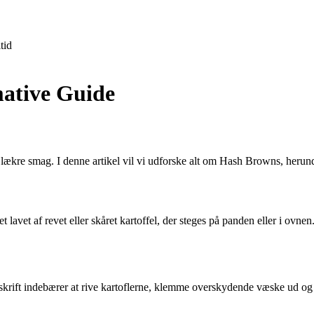
tid
ative Guide
kre smag. I denne artikel vil vi udforske alt om Hash Browns, herunder 
avet af revet eller skåret kartoffel, der steges på panden eller i ovne
ift indebærer at rive kartoflerne, klemme overskydende væske ud og de