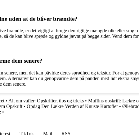
ne uden at de bliver brændte?
live brændte, er det vigtigt at bruge den rigtige mængde olie eller smø
, så de kan blive sprøde og gyldne jævnt på begge sider. Vend dem forsi
rme dem senere?
em senere, men det kan påvirke deres sprødhed og tekstur. For at gen
nnem. Alternativt kan du genopvarme dem på panden med lidt ekstra smør
me dem senere.
ret
•
Alt om vafler: Opskrifter, tips og tricks
•
Muffins opskrift: Lækre o
m Opskrift
•
Opdag Den Lækre Verden af Knuste Kartofler
•
Øllebrød
e
•
terest
TikTok
Mail
RSS