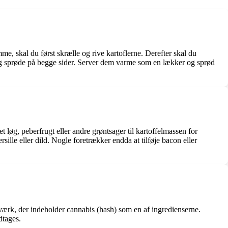
e, skal du først skrælle og rive kartoflerne. Derefter skal du
 og sprøde på begge sider. Server dem varme som en lækker og sprød
t løg, peberfrugt eller andre grøntsager til kartoffelmassen for
ille eller dild. Nogle foretrækker endda at tilføje bacon eller
værk, der indeholder cannabis (hash) som en af ingredienserne.
dtages.