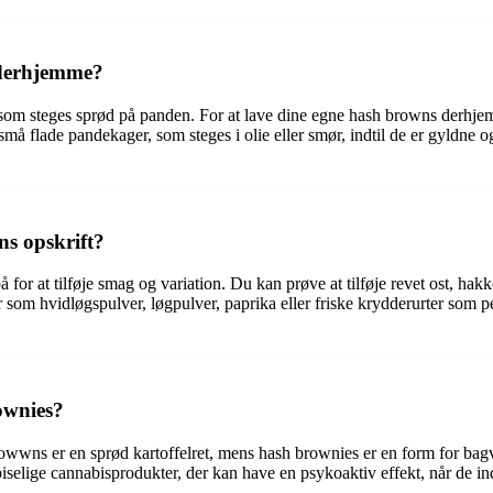
 derhjemme?
som steges sprød på panden. For at lave dine egne hash browns derhjemm
må flade pandekager, som steges i olie eller smør, indtil de er gyldne
s opskrift?
for at tilføje smag og variation. Du kan prøve at tilføje revet ost, hakke
m hvidløgspulver, løgpulver, paprika eller friske krydderurter som pers
ownies?
rowwns er en sprød kartoffelret, mens hash brownies er en form for bag
iselige cannabisprodukter, der kan have en psykoaktiv effekt, når de in