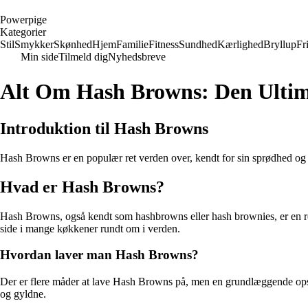
P
owerpige
Kategorier
Stil
Smykker
Skønhed
Hjem
Familie
Fitness
Sundhed
Kærlighed
Bryllup
Fri
Min side
Tilmeld dig
Nyhedsbreve
Alt Om Hash Browns: Den Ultim
Introduktion til Hash Browns
Hash Browns er en populær ret verden over, kendt for sin sprødhed og læ
Hvad er Hash Browns?
Hash Browns, også kendt som hashbrowns eller hash brownies, er en ret l
side i mange køkkener rundt om i verden.
Hvordan laver man Hash Browns?
Der er flere måder at lave Hash Browns på, men en grundlæggende opskr
og gyldne.