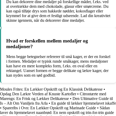
Du kan dekorere dine medaljer på forskellige måder, f.eks. ved
at overtrække dem med chokolade, glasur eller smørcreme. Du
kan også tilføje drys som hakkede nødder, kokosflager eller
krymmel for at give dem et festligt udseende. Lad din kreativitet
skinne igennem, når du dekorerer dine medaljer.
Hvad er forskellen mellem medaljer og
medaljoner?
Mens begge betegnelser refererer til små kager, er der en forskel
i formen. Medaljer er typisk runde småkager, mens medaljoner
kan have en mere kompleks form, f.eks. en oval eller en
rektangel. Uanset formen er begge delikate og lækre kager, der
kan nydes som en sød godbid.
Moules Frites: En Lækker Opskrift og En Klassisk Delikatesse
•
Opdag Den Lækre Verden af Knuste Kartofler
•
Citrontærte med
Marengs: En Frisk og Lækker Delikatesse
•
Den Ultimative Guide til
Is – Alt Om Vaniljeis fra Arla
•
En guide til lækker hjemmelavet iskaffe
•
Spareribs i Ovn: En Lækker Opskrift og Marinade Guide
•
Sådan
laver du hjemmelavet naanbrød: En nem opskrift og trin-for-trin guide