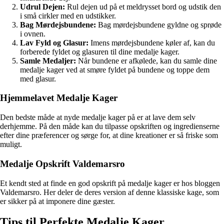
Udrul Dejen:
Rul dejen ud på et meldrysset bord og udstik den
i små cirkler med en udstikker.
Bag Mørdejsbundene:
Bag mørdejsbundene gyldne og sprøde
i ovnen.
Lav Fyld og Glasur:
Imens mørdejsbundene køler af, kan du
forberede fyldet og glasuren til dine medalje kager.
Samle Medaljer:
Når bundene er afkølede, kan du samle dine
medalje kager ved at smøre fyldet på bundene og toppe dem
med glasur.
Hjemmelavet Medalje Kager
Den bedste måde at nyde medalje kager på er at lave dem selv
derhjemme. På den måde kan du tilpasse opskriften og ingredienserne
efter dine præferencer og sørge for, at dine kreationer er så friske som
muligt.
Medalje Opskrift Valdemarsro
Et kendt sted at finde en god opskrift på medalje kager er hos bloggen
Valdemarsro. Her deler de deres version af denne klassiske kage, som
er sikker på at imponere dine gæster.
Tips til Perfekte Medalje Kager