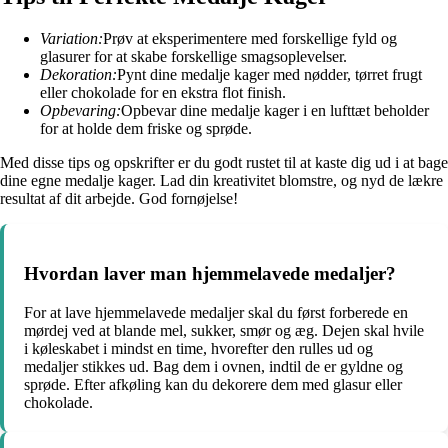
Variation:
Prøv at eksperimentere med forskellige fyld og
glasurer for at skabe forskellige smagsoplevelser.
Dekoration:
Pynt dine medalje kager med nødder, tørret frugt
eller chokolade for en ekstra flot finish.
Opbevaring:
Opbevar dine medalje kager i en lufttæt beholder
for at holde dem friske og sprøde.
Med disse tips og opskrifter er du godt rustet til at kaste dig ud i at bage
dine egne medalje kager. Lad din kreativitet blomstre, og nyd de lækre
resultat af dit arbejde. God fornøjelse!
Hvordan laver man hjemmelavede medaljer?
For at lave hjemmelavede medaljer skal du først forberede en
mørdej ved at blande mel, sukker, smør og æg. Dejen skal hvile
i køleskabet i mindst en time, hvorefter den rulles ud og
medaljer stikkes ud. Bag dem i ovnen, indtil de er gyldne og
sprøde. Efter afkøling kan du dekorere dem med glasur eller
chokolade.