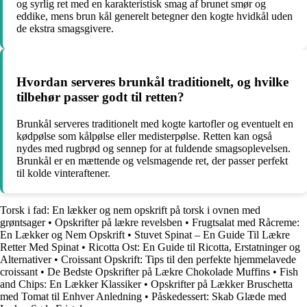
og syrlig ret med en karakteristisk smag af brunet smør og
eddike, mens brun kål generelt betegner den kogte hvidkål uden
de ekstra smagsgivere.
Hvordan serveres brunkål traditionelt, og hvilke
tilbehør passer godt til retten?
Brunkål serveres traditionelt med kogte kartofler og eventuelt en
kødpølse som kålpølse eller medisterpølse. Retten kan også
nydes med rugbrød og sennep for at fuldende smagsoplevelsen.
Brunkål er en mættende og velsmagende ret, der passer perfekt
til kolde vinteraftener.
Torsk i fad: En lækker og nem opskrift på torsk i ovnen med
grøntsager
•
Opskrifter på lækre revelsben
•
Frugtsalat med Råcreme:
En Lækker og Nem Opskrift
•
Stuvet Spinat – En Guide Til Lækre
Retter Med Spinat
•
Ricotta Ost: En Guide til Ricotta, Erstatninger og
Alternativer
•
Croissant Opskrift: Tips til den perfekte hjemmelavede
croissant
•
De Bedste Opskrifter på Lækre Chokolade Muffins
•
Fish
and Chips: En Lækker Klassiker
•
Opskrifter på Lækker Bruschetta
med Tomat til Enhver Anledning
•
Påskedessert: Skab Glæde med