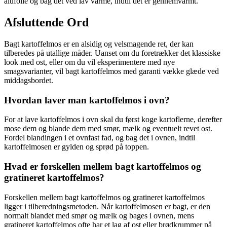
alufolie og bag det ved lav varme, indtil det er gennemvarmt.
Afsluttende Ord
Bagt kartoffelmos er en alsidig og velsmagende ret, der kan
tilberedes på utallige måder. Uanset om du foretrækker det klassiske
look med ost, eller om du vil eksperimentere med nye
smagsvarianter, vil bagt kartoffelmos med garanti vække glæde ved
middagsbordet.
Hvordan laver man kartoffelmos i ovn?
For at lave kartoffelmos i ovn skal du først koge kartoflerne, derefter
mose dem og blande dem med smør, mælk og eventuelt revet ost.
Fordel blandingen i et ovnfast fad, og bag det i ovnen, indtil
kartoffelmosen er gylden og sprød på toppen.
Hvad er forskellen mellem bagt kartoffelmos og
gratineret kartoffelmos?
Forskellen mellem bagt kartoffelmos og gratineret kartoffelmos
ligger i tilberedningsmetoden. Når kartoffelmosen er bagt, er den
normalt blandet med smør og mælk og bages i ovnen, mens
gratineret kartoffelmos ofte har et lag af ost eller brødkrummer på