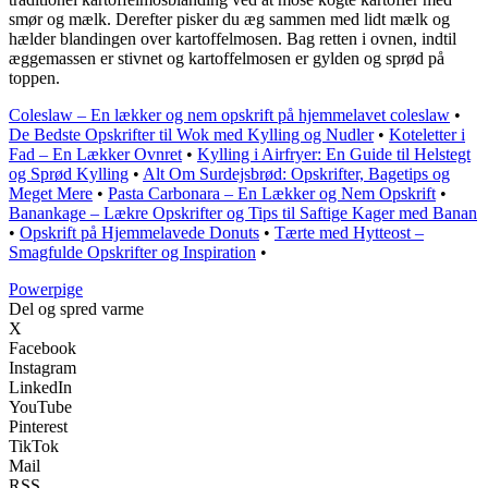
smør og mælk. Derefter pisker du æg sammen med lidt mælk og
hælder blandingen over kartoffelmosen. Bag retten i ovnen, indtil
æggemassen er stivnet og kartoffelmosen er gylden og sprød på
toppen.
Coleslaw – En lækker og nem opskrift på hjemmelavet coleslaw
•
De Bedste Opskrifter til Wok med Kylling og Nudler
•
Koteletter i
Fad – En Lækker Ovnret
•
Kylling i Airfryer: En Guide til Helstegt
og Sprød Kylling
•
Alt Om Surdejsbrød: Opskrifter, Bagetips og
Meget Mere
•
Pasta Carbonara – En Lækker og Nem Opskrift
•
Banankage – Lækre Opskrifter og Tips til Saftige Kager med Banan
•
Opskrift på Hjemmelavede Donuts
•
Tærte med Hytteost –
Smagfulde Opskrifter og Inspiration
•
P
owerpige
Del og spred varme
X
Facebook
Instagram
LinkedIn
YouTube
Pinterest
TikTok
Mail
RSS