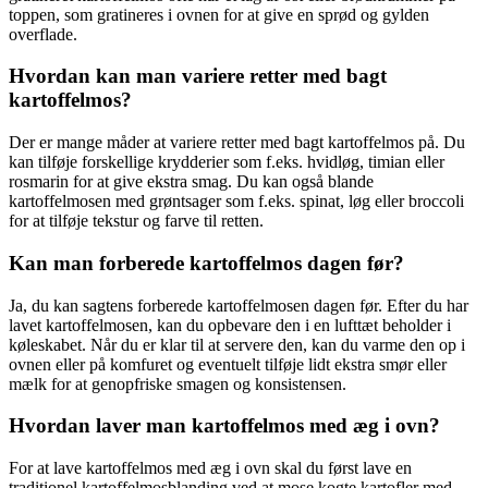
toppen, som gratineres i ovnen for at give en sprød og gylden
overflade.
Hvordan kan man variere retter med bagt
kartoffelmos?
Der er mange måder at variere retter med bagt kartoffelmos på. Du
kan tilføje forskellige krydderier som f.eks. hvidløg, timian eller
rosmarin for at give ekstra smag. Du kan også blande
kartoffelmosen med grøntsager som f.eks. spinat, løg eller broccoli
for at tilføje tekstur og farve til retten.
Kan man forberede kartoffelmos dagen før?
Ja, du kan sagtens forberede kartoffelmosen dagen før. Efter du har
lavet kartoffelmosen, kan du opbevare den i en lufttæt beholder i
køleskabet. Når du er klar til at servere den, kan du varme den op i
ovnen eller på komfuret og eventuelt tilføje lidt ekstra smør eller
mælk for at genopfriske smagen og konsistensen.
Hvordan laver man kartoffelmos med æg i ovn?
For at lave kartoffelmos med æg i ovn skal du først lave en
traditionel kartoffelmosblanding ved at mose kogte kartofler med