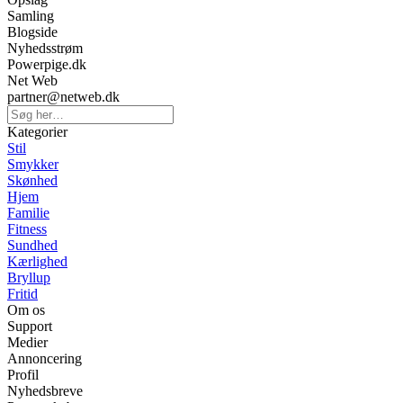
Samling
Blogside
Nyhedsstrøm
Powerpige.dk
Net Web
partner@netweb.dk
Kategorier
Stil
Smykker
Skønhed
Hjem
Familie
Fitness
Sundhed
Kærlighed
Bryllup
Fritid
Om os
Support
Medier
Annoncering
Profil
Nyhedsbreve