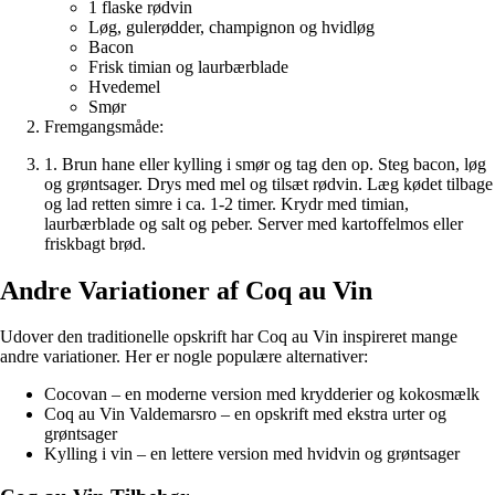
1 flaske rødvin
Løg, gulerødder, champignon og hvidløg
Bacon
Frisk timian og laurbærblade
Hvedemel
Smør
Fremgangsmåde:
1. Brun hane eller kylling i smør og tag den op. Steg bacon, løg
og grøntsager. Drys med mel og tilsæt rødvin. Læg kødet tilbage
og lad retten simre i ca. 1-2 timer. Krydr med timian,
laurbærblade og salt og peber. Server med kartoffelmos eller
friskbagt brød.
Andre Variationer af Coq au Vin
Udover den traditionelle opskrift har Coq au Vin inspireret mange
andre variationer. Her er nogle populære alternativer:
Cocovan – en moderne version med krydderier og kokosmælk
Coq au Vin Valdemarsro – en opskrift med ekstra urter og
grøntsager
Kylling i vin – en lettere version med hvidvin og grøntsager