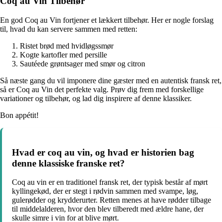
Coq au Vin Tilbehør
En god Coq au Vin fortjener et lækkert tilbehør. Her er nogle forslag
til, hvad du kan servere sammen med retten:
Ristet brød med hvidløgssmør
Kogte kartofler med persille
Sautéede grøntsager med smør og citron
Så næste gang du vil imponere dine gæster med en autentisk fransk ret,
så er Coq au Vin det perfekte valg. Prøv dig frem med forskellige
variationer og tilbehør, og lad dig inspirere af denne klassiker.
Bon appétit!
Hvad er coq au vin, og hvad er historien bag
denne klassiske franske ret?
Coq au vin er en traditionel fransk ret, der typisk består af mørt
kyllingekød, der er stegt i rødvin sammen med svampe, løg,
gulerødder og krydderurter. Retten menes at have rødder tilbage
til middelalderen, hvor den blev tilberedt med ældre hane, der
skulle simre i vin for at blive mørt.