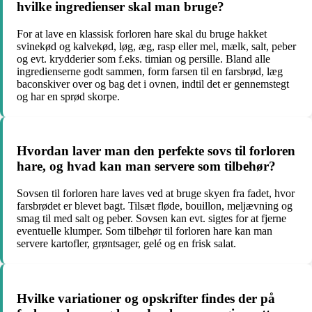
hvilke ingredienser skal man bruge?
For at lave en klassisk forloren hare skal du bruge hakket
svinekød og kalvekød, løg, æg, rasp eller mel, mælk, salt, peber
og evt. krydderier som f.eks. timian og persille. Bland alle
ingredienserne godt sammen, form farsen til en farsbrød, læg
baconskiver over og bag det i ovnen, indtil det er gennemstegt
og har en sprød skorpe.
Hvordan laver man den perfekte sovs til forloren
hare, og hvad kan man servere som tilbehør?
Sovsen til forloren hare laves ved at bruge skyen fra fadet, hvor
farsbrødet er blevet bagt. Tilsæt fløde, bouillon, meljævning og
smag til med salt og peber. Sovsen kan evt. sigtes for at fjerne
eventuelle klumper. Som tilbehør til forloren hare kan man
servere kartofler, grøntsager, gelé og en frisk salat.
Hvilke variationer og opskrifter findes der på