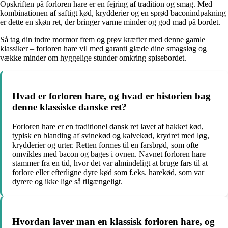
Opskriften på forloren hare er en fejring af tradition og smag. Med
kombinationen af saftigt kød, krydderier og en sprød baconindpakning
er dette en skøn ret, der bringer varme minder og god mad på bordet.
Så tag din indre mormor frem og prøv kræfter med denne gamle
klassiker – forloren hare vil med garanti glæde dine smagsløg og
vække minder om hyggelige stunder omkring spisebordet.
Hvad er forloren hare, og hvad er historien bag
denne klassiske danske ret?
Forloren hare er en traditionel dansk ret lavet af hakket kød,
typisk en blanding af svinekød og kalvekød, krydret med løg,
krydderier og urter. Retten formes til en farsbrød, som ofte
omvikles med bacon og bages i ovnen. Navnet forloren hare
stammer fra en tid, hvor det var almindeligt at bruge fars til at
forlore eller efterligne dyre kød som f.eks. harekød, som var
dyrere og ikke lige så tilgængeligt.
Hvordan laver man en klassisk forloren hare, og