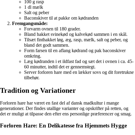
100 g rasp
1 dl mælk
Salt og peber
Baconskiver til at pakke om kødranden
Fremgangsmåde:
Forvarm ovnen til 180 grader.
Bland hakket svinekød og kalvekød sammen i en skål.
Tilsæt finthakket løg, æg, rasp, mælk, salt og peber, og
bland det godt sammen.
Form farsen til en aflang kødrand og pak baconskiver
omkring.
Læg kødranden i et ildfast fad og sæt det i ovnen i ca. 45-
60 minutter, indtil det er gennemstegt.
Server forloren hare med en lækker sovs og dit foretrukne
tilbehør.
Tradition og Variationer
Forloren hare har været en fast del af dansk madkultur i mange
generationer. Der findes utallige varianter og opskrifter på retten, og
det er muligt at tilpasse den efter ens personlige præferencer og smag.
Forloren Hare: En Delikatesse fra Hjemmets Hygge