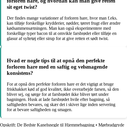
forloren hare, og hvordan kan man give retten
sit eget twist?
Der findes mange variationer af forloren hare, hvor man f.eks.
kan tilføje forskellige krydderier, nødder, tørret frugt eller ændre
kødsammensætningen. Man kan også eksperimentere med
forskellige typer bacon til at omvikle farsbrødet eller tilføje en
glasur af syltetøj eller sirup for at give retten et sødt twist.
Hvad er nogle tips til at opnå den perfekte
forloren hare med en saftig og velsmagende
konsistens?
For at opnå den perfekte forloren hare er det vigtigt at bruge
friskhakket kød af god kvalitet, ikke overarbejde farsen, så den
bliver sej, og sørge for at farsbrødet ikke bliver tørt under
bagningen. Husk at lade farsbrødet hvile efter bagning, så
saftigheden bevares, og skær det i skiver lige inden servering
for at bevare saftigheden og smagen.
Opskrift: De Bedste Kanelsnegle til Hjemmebagning
•
Mørbradgryde