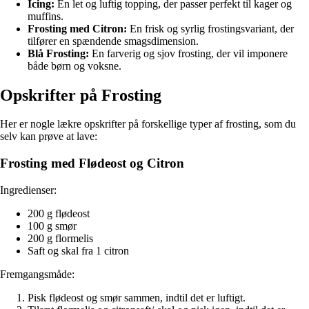
Icing:
En let og luftig topping, der passer perfekt til kager og
muffins.
Frosting med Citron:
En frisk og syrlig frostingsvariant, der
tilfører en spændende smagsdimension.
Blå Frosting:
En farverig og sjov frosting, der vil imponere
både børn og voksne.
Opskrifter på Frosting
Her er nogle lækre opskrifter på forskellige typer af frosting, som du
selv kan prøve at lave:
Frosting med Flødeost og Citron
Ingredienser:
200 g flødeost
100 g smør
200 g flormelis
Saft og skal fra 1 citron
Fremgangsmåde:
Pisk flødeost og smør sammen, indtil det er luftigt.