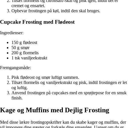
Tilsæt flormelis og citronsaft/-skal og pisk igen, indtil det er
cremet og ensartet.
Opbevar frostingen på køl, indtil den skal bruges.
Cupcake Frosting med Flødeost
Ingredienser:
150 g flødeost
50 g smør
200 g flormelis
1 tsk vaniljeekstrakt
Fremgangsmåde:
Pisk flødeost og smør luftigt sammen.
Tilsæt flormelis og vaniljeekstrakt og pisk, indtil frostingen er let
og luftig.
Anvend frostingen på cupcakes med en sprøjtepose for en smuk
finish.
Kage og Muffins med Dejlig Frosting
Med disse lækre frostingopskrifter kan du skabe kager og muffins, der
vil imponere dine gæster og forkæle dine smagsløg. Uanset om du er