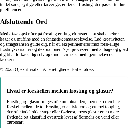
til det søde, syrlige eller farverige, er der en frosting, der passer til dine
præferencer.
Afsluttende Ord
Med disse opskrifter på frosting er du godt rustet til at skabe lækre
kager og muffins med en fantastisk smagsoplevelse. Lad kreativiteten
og smagssansen guide dig, når du eksperimenterer med forskellige
frostingsvarianter og dekorationer. Nyd processen med at bage og glæd
dig til at forkæle dig selv og dine nærmeste med hjemmelavede
lækkerier.
© 2023 Opskrifter.dk – Alle rettigheder forbeholdes.
Hvad er forskellen mellem frosting og glasur?
Frosting og glasur bruges ofte om hinanden, men der er en lille
forskel mellem de to. Frosting er en tykkere og cremet topping,
der ofte indeholder smør eller flødeost, mens glasur er en mere
flydende og glansfuld overtræk lavet af flormelis og vand eller
citronsaft.