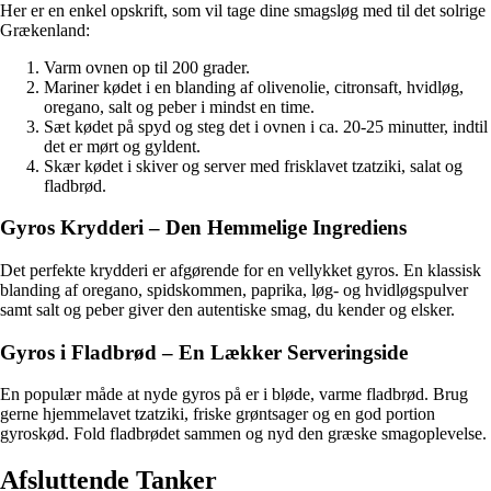
Her er en enkel opskrift, som vil tage dine smagsløg med til det solrige
Grækenland:
Varm ovnen op til 200 grader.
Mariner kødet i en blanding af olivenolie, citronsaft, hvidløg,
oregano, salt og peber i mindst en time.
Sæt kødet på spyd og steg det i ovnen i ca. 20-25 minutter, indtil
det er mørt og gyldent.
Skær kødet i skiver og server med frisklavet tzatziki, salat og
fladbrød.
Gyros Krydderi – Den Hemmelige Ingrediens
Det perfekte krydderi er afgørende for en vellykket gyros. En klassisk
blanding af oregano, spidskommen, paprika, løg- og hvidløgspulver
samt salt og peber giver den autentiske smag, du kender og elsker.
Gyros i Fladbrød – En Lækker Serveringside
En populær måde at nyde gyros på er i bløde, varme fladbrød. Brug
gerne hjemmelavet tzatziki, friske grøntsager og en god portion
gyroskød. Fold fladbrødet sammen og nyd den græske smagoplevelse.
Afsluttende Tanker