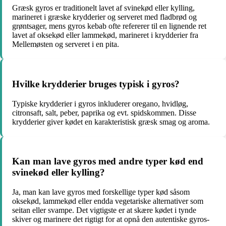
Græsk gyros er traditionelt lavet af svinekød eller kylling,
marineret i græske krydderier og serveret med fladbrød og
grøntsager, mens gyros kebab ofte refererer til en lignende ret
lavet af oksekød eller lammekød, marineret i krydderier fra
Mellemøsten og serveret i en pita.
Hvilke krydderier bruges typisk i gyros?
Typiske krydderier i gyros inkluderer oregano, hvidløg,
citronsaft, salt, peber, paprika og evt. spidskommen. Disse
krydderier giver kødet en karakteristisk græsk smag og aroma.
Kan man lave gyros med andre typer kød end
svinekød eller kylling?
Ja, man kan lave gyros med forskellige typer kød såsom
oksekød, lammekød eller endda vegetariske alternativer som
seitan eller svampe. Det vigtigste er at skære kødet i tynde
skiver og marinere det rigtigt for at opnå den autentiske gyros-