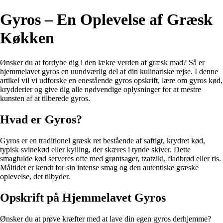
Gyros – En Oplevelse af Græsk
Køkken
Ønsker du at fordybe dig i den lækre verden af græsk mad? Så er
hjemmelavet gyros en uundværlig del af din kulinariske rejse. I denne
artikel vil vi udforske en enestående gyros opskrift, lære om gyros kød,
krydderier og give dig alle nødvendige oplysninger for at mestre
kunsten af at tilberede gyros.
Hvad er Gyros?
Gyros er en traditionel græsk ret bestående af saftigt, krydret kød,
typisk svinekød eller kylling, der skæres i tynde skiver. Dette
smagfulde kød serveres ofte med grøntsager, tzatziki, fladbrød eller ris.
Måltidet er kendt for sin intense smag og den autentiske græske
oplevelse, det tilbyder.
Opskrift på Hjemmelavet Gyros
Ønsker du at prøve kræfter med at lave din egen gyros derhjemme?