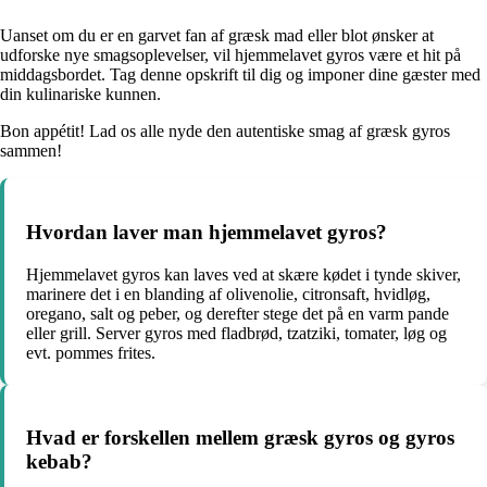
Uanset om du er en garvet fan af græsk mad eller blot ønsker at
udforske nye smagsoplevelser, vil hjemmelavet gyros være et hit på
middagsbordet. Tag denne opskrift til dig og imponer dine gæster med
din kulinariske kunnen.
Bon appétit! Lad os alle nyde den autentiske smag af græsk gyros
sammen!
Hvordan laver man hjemmelavet gyros?
Hjemmelavet gyros kan laves ved at skære kødet i tynde skiver,
marinere det i en blanding af olivenolie, citronsaft, hvidløg,
oregano, salt og peber, og derefter stege det på en varm pande
eller grill. Server gyros med fladbrød, tzatziki, tomater, løg og
evt. pommes frites.
Hvad er forskellen mellem græsk gyros og gyros
kebab?