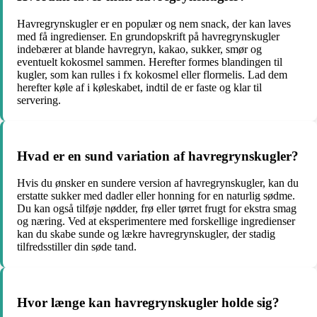
Havregrynskugler er en populær og nem snack, der kan laves
med få ingredienser. En grundopskrift på havregrynskugler
indebærer at blande havregryn, kakao, sukker, smør og
eventuelt kokosmel sammen. Herefter formes blandingen til
kugler, som kan rulles i fx kokosmel eller flormelis. Lad dem
herefter køle af i køleskabet, indtil de er faste og klar til
servering.
Hvad er en sund variation af havregrynskugler?
Hvis du ønsker en sundere version af havregrynskugler, kan du
erstatte sukker med dadler eller honning for en naturlig sødme.
Du kan også tilføje nødder, frø eller tørret frugt for ekstra smag
og næring. Ved at eksperimentere med forskellige ingredienser
kan du skabe sunde og lækre havregrynskugler, der stadig
tilfredsstiller din søde tand.
Hvor længe kan havregrynskugler holde sig?