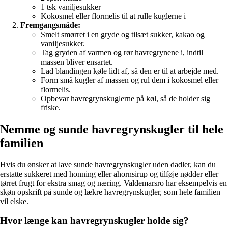
1 tsk vaniljesukker
Kokosmel eller flormelis til at rulle kuglerne i
Fremgangsmåde:
Smelt smørret i en gryde og tilsæt sukker, kakao og
vaniljesukker.
Tag gryden af varmen og rør havregrynene i, indtil
massen bliver ensartet.
Lad blandingen køle lidt af, så den er til at arbejde med.
Form små kugler af massen og rul dem i kokosmel eller
flormelis.
Opbevar havregrynskuglerne på køl, så de holder sig
friske.
Nemme og sunde havregrynskugler til hele
familien
Hvis du ønsker at lave sunde havregrynskugler uden dadler, kan du
erstatte sukkeret med honning eller ahornsirup og tilføje nødder eller
tørret frugt for ekstra smag og næring. Valdemarsro har eksempelvis en
skøn opskrift på sunde og lækre havregrynskugler, som hele familien
vil elske.
Hvor længe kan havregrynskugler holde sig?