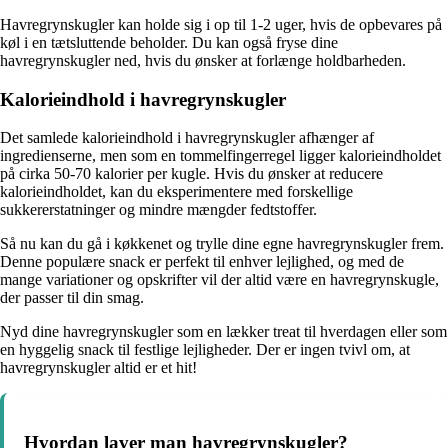
Havregrynskugler kan holde sig i op til 1-2 uger, hvis de opbevares på
køl i en tætsluttende beholder. Du kan også fryse dine
havregrynskugler ned, hvis du ønsker at forlænge holdbarheden.
Kalorieindhold i havregrynskugler
Det samlede kalorieindhold i havregrynskugler afhænger af
ingredienserne, men som en tommelfingerregel ligger kalorieindholdet
på cirka 50-70 kalorier per kugle. Hvis du ønsker at reducere
kalorieindholdet, kan du eksperimentere med forskellige
sukkererstatninger og mindre mængder fedtstoffer.
Så nu kan du gå i køkkenet og trylle dine egne havregrynskugler frem.
Denne populære snack er perfekt til enhver lejlighed, og med de
mange variationer og opskrifter vil der altid være en havregrynskugle,
der passer til din smag.
Nyd dine havregrynskugler som en lækker treat til hverdagen eller som
en hyggelig snack til festlige lejligheder. Der er ingen tvivl om, at
havregrynskugler altid er et hit!
Hvordan laver man havregrynskugler?