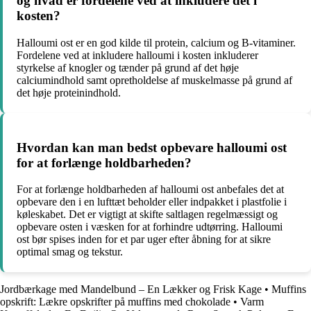
og hvad er fordelene ved at inkludere det i
kosten?
Halloumi ost er en god kilde til protein, calcium og B-vitaminer.
Fordelene ved at inkludere halloumi i kosten inkluderer
styrkelse af knogler og tænder på grund af det høje
calciumindhold samt opretholdelse af muskelmasse på grund af
det høje proteinindhold.
Hvordan kan man bedst opbevare halloumi ost
for at forlænge holdbarheden?
For at forlænge holdbarheden af halloumi ost anbefales det at
opbevare den i en lufttæt beholder eller indpakket i plastfolie i
køleskabet. Det er vigtigt at skifte saltlagen regelmæssigt og
opbevare osten i væsken for at forhindre udtørring. Halloumi
ost bør spises inden for et par uger efter åbning for at sikre
optimal smag og tekstur.
Jordbærkage med Mandelbund – En Lækker og Frisk Kage
•
Muffins
opskrift: Lækre opskrifter på muffins med chokolade
•
Varm