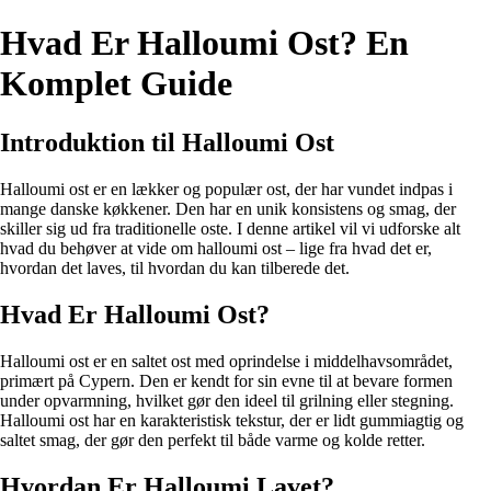
Hvad Er Halloumi Ost? En
Komplet Guide
Introduktion til Halloumi Ost
Halloumi ost er en lækker og populær ost, der har vundet indpas i
mange danske køkkener. Den har en unik konsistens og smag, der
skiller sig ud fra traditionelle oste. I denne artikel vil vi udforske alt
hvad du behøver at vide om halloumi ost – lige fra hvad det er,
hvordan det laves, til hvordan du kan tilberede det.
Hvad Er Halloumi Ost?
Halloumi ost er en saltet ost med oprindelse i middelhavsområdet,
primært på Cypern. Den er kendt for sin evne til at bevare formen
under opvarmning, hvilket gør den ideel til grilning eller stegning.
Halloumi ost har en karakteristisk tekstur, der er lidt gummiagtig og
saltet smag, der gør den perfekt til både varme og kolde retter.
Hvordan Er Halloumi Lavet?