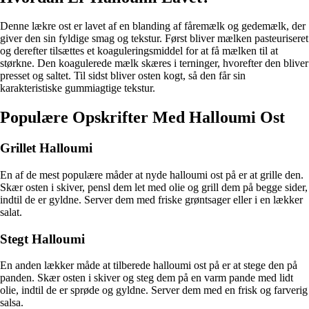
Denne lækre ost er lavet af en blanding af fåremælk og gedemælk, der
giver den sin fyldige smag og tekstur. Først bliver mælken pasteuriseret
og derefter tilsættes et koaguleringsmiddel for at få mælken til at
størkne. Den koagulerede mælk skæres i terninger, hvorefter den bliver
presset og saltet. Til sidst bliver osten kogt, så den får sin
karakteristiske gummiagtige tekstur.
Populære Opskrifter Med Halloumi Ost
Grillet Halloumi
En af de mest populære måder at nyde halloumi ost på er at grille den.
Skær osten i skiver, pensl dem let med olie og grill dem på begge sider,
indtil de er gyldne. Server dem med friske grøntsager eller i en lækker
salat.
Stegt Halloumi
En anden lækker måde at tilberede halloumi ost på er at stege den på
panden. Skær osten i skiver og steg dem på en varm pande med lidt
olie, indtil de er sprøde og gyldne. Server dem med en frisk og farverig
salsa.