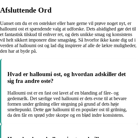
Afsluttende Ord
Uanset om du er en ostelsker eller bare gerne vil prøve noget nyt, er
halloumi ost et spændende valg at udforske. Dets alsidighed gør det til
et fantastisk tilskud til enhver ret, og dets unikke smag og konsistens
vil helt sikkert imponere dine smagsløg. Så hvorfor ikke kaste dig ud i
verden af halloumi ost og lad dig inspirere af alle de lækre muligheder,
den har at byde på.
Hvad er halloumi ost, og hvordan adskiller det
sig fra andre oste?
Halloumi ost er en fast ost lavet af en blanding af fåre- og
gedemælk. Det særlige ved halloumi er dets evne til at bevare
formen under grilning eller stegning på grund af dets høje
smeltepunkt. Dette gør halloumi til en populær ost til grilning,
da den får en sprød ydre skorpe og en blød indre konsistens.