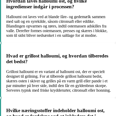
Hvordan laves halloumi ost, og hvilke
ingredienser indgår i processen?
Halloumi ost laves ved at blande fåre- og gedemælk sammen
med salt og en syrekilde, såsom citronsaft eller eddike.
Blandingen opvarmes og røres, indtil ostemassen adskilles fra
valle. Derefter formes ostemassen, presses og skæres i blokke,
som til sidst bliver nedsænket i en saltlage for at modne.
Hvad er grillost halloumi, og hvordan tilberedes
det bedst?
Grillost halloumi er en variant af halloumi ost, der er specielt
designet til grilning. For at tilberede grillost halloumi bedst,
skæres osten i skiver og grilles på en varm grill eller pande i et
par minutter på hver side, indtil den får en gyldenbrun skorpe.
Serveres typisk med friske krydderurter, citronsaft eller honning.
Hvilke næringsstoffer indeholder halloumi ost,