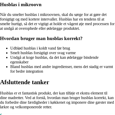
Husblas i mikroovn
Når du smelter husblas i mikroovnen, skal du sørge for at gøre det
forsigtigt og med kortere intervaller. Husblas har en tendens til at
smelte hurtigt, så det er vigtigt at holde et vågent øje med processen for
at undgå at overophede eller ødelægge produktet.
Hvordan bruger man husblas korrekt?
Udblød husblas i koldt vand før brug
Smelt husblas forsigtigt over svag varme
Undgå at koge husblas, da det kan ødelægge bindende
egenskaber
Bland husblas med andre ingredienser, mens det stadig er varmt
for bedre integration
Afsluttende tanker
Husblas er et fantastisk produkt, der kan tilføje et ekstra element til
dine madretter. Ved at forstå, hvordan man bruger husblas korrekt, kan
du forbedre dine færdigheder i køkkenet og imponere dine gæster med
lækre og velkomponerede retter.