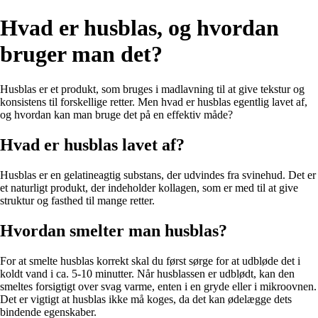
Hvad er husblas, og hvordan
bruger man det?
Husblas er et produkt, som bruges i madlavning til at give tekstur og
konsistens til forskellige retter. Men hvad er husblas egentlig lavet af,
og hvordan kan man bruge det på en effektiv måde?
Hvad er husblas lavet af?
Husblas er en gelatineagtig substans, der udvindes fra svinehud. Det er
et naturligt produkt, der indeholder kollagen, som er med til at give
struktur og fasthed til mange retter.
Hvordan smelter man husblas?
For at smelte husblas korrekt skal du først sørge for at udbløde det i
koldt vand i ca. 5-10 minutter. Når husblassen er udblødt, kan den
smeltes forsigtigt over svag varme, enten i en gryde eller i mikroovnen.
Det er vigtigt at husblas ikke må koges, da det kan ødelægge dets
bindende egenskaber.