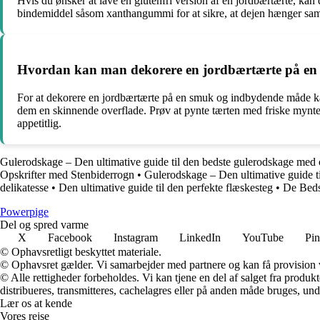
Hvis du ønsker at lave en glutenfri version af en jordbærtærte, kan
bindemiddel såsom xanthangummi for at sikre, at dejen hænger sam
Hvordan kan man dekorere en jordbærtærte på e
For at dekorere en jordbærtærte på en smuk og indbydende måde kan
dem en skinnende overflade. Prøv at pynte tærten med friske myntebl
appetitlig.
Gulerodskage – Den ultimative guide til den bedste gulerodskage med
Opskrifter med Stenbiderrogn
•
Gulerodskage – Den ultimative guide t
delikatesse
•
Den ultimative guide til den perfekte flæskesteg
•
De Beds
P
owerpige
Del og spred varme
X
Facebook
Instagram
LinkedIn
YouTube
Pin
© Ophavsretligt beskyttet materiale.
© Ophavsret gælder. Vi samarbejder med partnere og kan få provision
© Alle rettigheder forbeholdes. Vi kan tjene en del af salget fra produk
distribueres, transmitteres, cachelagres eller på anden måde bruges, und
Lær os at kende
Vores rejse