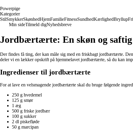
P
owerpige
Kategorier
Stil
Smykker
Skønhed
Hjem
Familie
Fitness
Sundhed
Kærlighed
Bryllup
Fri
Min side
Tilmeld dig
Nyhedsbreve
Jordbærtærte: En skøn og saftig 
Der findes få ting, der kan måle sig med en friskbagt jordbærtærte. 
deler vi en lækker opskrift på hjemmelavet jordbærtærte, så du kan imp
Ingredienser til jordbærtærte
For at lave en velsmagende jordbærtærte skal du bruge følgende ingred
250 g hvedemel
125 g smør
1 æg
500 g friske jordbær
100 g sukker
2 dl piskefløde
50 g marcipan