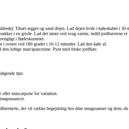
ldredej. Tilsæt ægget og saml dejen. Lad dejen hvile i køleskabet i 30 m
ukker i en gryde. Lad det simre ved svag varme, indtil jordbærrene er
orsigtigt i flødeskummet.
 i ovnen ved 180 grader i 10-12 minutter. Lad den køle af.
den luftige marcipancreme. Pynt med friske jordbær.
ølgende tips:
 eller mascarpone for variation.
 smagsnuancer.
 jordbærtærte, der vil vække begejstring hos dine smagssanser og dem, d