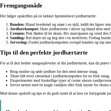
Fremgangsmåde
Her følger opskriften på en lækker hjemmelavet jordbærtærte:
Bunden:
Bland hvedemel og smør i en skål, indtil det ligner smu
Jordbærkompot:
Skær jordbærrene i skiver og bland dem med s
Cremen:
Pisk fløden til let skum. Riv marcipanen og vend den f
Samling:
Rul dejen ud og læg den i en tærteform. Forbag bunden
Servering:
Fordel jordbærkompotten ovenpå bunden og top med 
Tips til den perfekte jordbærtærte
For at få den bedste smagsoplevelse af din jordbærtærte, kan du prøve f
Brug modne og søde jordbær for den mest intense smag.
Tilsæt lidt revet citronskal i jordbærkompotten for en frisk smag.
Eksperimenter med forskellige typer af creme såsom vaniljecreme
Server tærten med en kugle vaniljeis eller frisk mynte for ekstra
Med denne opskrift og tips er du godt rustet til at lave en forrygende