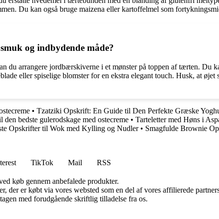
 du erstatte hvedemel i tærtebunden med en blanding af glutenfri meltype
men. Du kan også bruge maizena eller kartoffelmel som fortykningsmid
n smuk og indbydende måde?
 du arrangere jordbærskiverne i et mønster på toppen af tærten. Du ka
ade eller spiselige blomster for en ekstra elegant touch. Husk, at øjet
 ostecreme
•
Tzatziki Opskrift: En Guide til Den Perfekte Græske Yogh
il den bedste gulerodskage med ostecreme
•
Tarteletter med Høns i As
te Opskrifter til Wok med Kylling og Nudler
•
Smagfulde Brownie Opsk
terest
TikTok
Mail
RSS
 ved køb gennem anbefalede produkter.
ter, der er købt via vores websted som en del af vores affilierede partn
tagen med forudgående skriftlig tilladelse fra os.