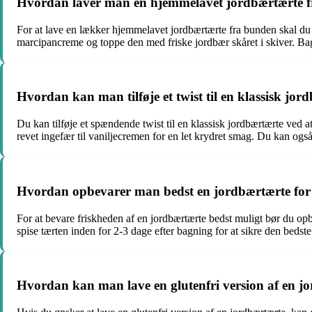
Hvordan laver man en hjemmelavet jordbærtærte 
For at lave en lækker hjemmelavet jordbærtærte fra bunden skal du 
marcipancreme og toppe den med friske jordbær skåret i skiver. Bag 
Hvordan kan man tilføje et twist til en klassisk jor
Du kan tilføje et spændende twist til en klassisk jordbærtærte ved at
revet ingefær til vaniljecremen for en let krydret smag. Du kan og
Hvordan opbevarer man bedst en jordbærtærte for 
For at bevare friskheden af en jordbærtærte bedst muligt bør du opbe
spise tærten inden for 2-3 dage efter bagning for at sikre den bedst
Hvordan kan man lave en glutenfri version af en j