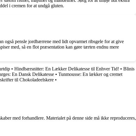
r såsom rismel, majsmel og mandelmel. Sørg for at tilføje lidt ekstra
del i cremen for at undgå gluten.
n også pensle jordbærrene med lidt opvarmet ribsgele for at give
 spiser med, så en flot præsentation kan gøre tærten endnu mere
urtdip
•
Hindbærsnitter: En Lækker Delikatesse til Enhver Tid!
•
Blinis
parges: En Dansk Delikatesse
•
Tunmousse: En lækker og cremet
rifter til Chokoladeelskere
•
erskaber med forhandlere. Materialet på denne side må ikke reproduceres,