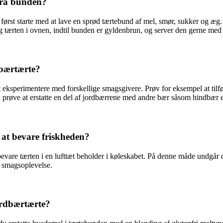
fra bunden?
først starte med at lave en sprød tærtebund af mel, smør, sukker og æg.
tærten i ovnen, indtil bunden er gyldenbrun, og server den gerne med e
dbærtærte?
 eksperimentere med forskellige smagsgivere. Prøv for eksempel at tilføje 
så prøve at erstatte en del af jordbærrene med andre bær såsom hindbær
at bevare friskheden?
vare tærten i en lufttæt beholder i køleskabet. På denne måde undgår du,
e smagsoplevelse.
ordbærtærte?