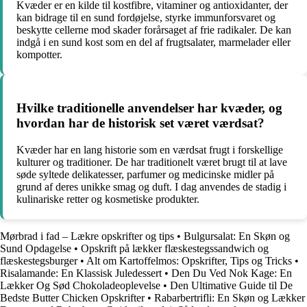
Kvæder er en kilde til kostfibre, vitaminer og antioxidanter, der
kan bidrage til en sund fordøjelse, styrke immunforsvaret og
beskytte cellerne mod skader forårsaget af frie radikaler. De kan
indgå i en sund kost som en del af frugtsalater, marmelader eller
kompotter.
Hvilke traditionelle anvendelser har kvæder, og
hvordan har de historisk set været værdsat?
Kvæder har en lang historie som en værdsat frugt i forskellige
kulturer og traditioner. De har traditionelt været brugt til at lave
søde syltede delikatesser, parfumer og medicinske midler på
grund af deres unikke smag og duft. I dag anvendes de stadig i
kulinariske retter og kosmetiske produkter.
Mørbrad i fad – Lækre opskrifter og tips
•
Bulgursalat: En Skøn og
Sund Opdagelse
•
Opskrift på lækker flæskestegssandwich og
flæskestegsburger
•
Alt om Kartoffelmos: Opskrifter, Tips og Tricks
•
Risalamande: En Klassisk Juledessert
•
Den Du Ved Nok Kage: En
Lækker Og Sød Chokoladeoplevelse
•
Den Ultimative Guide til De
Bedste Butter Chicken Opskrifter
•
Rabarbertrifli: En Skøn og Lækker