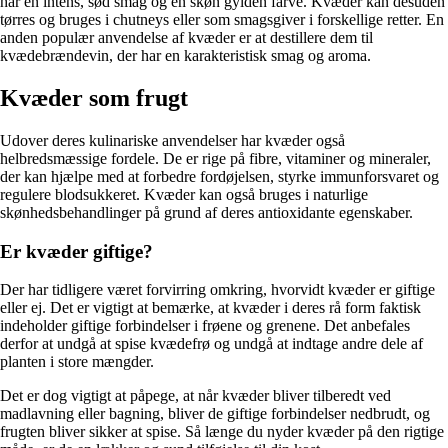
har en intens, sød smag og en skøn gylden farve. Kvæder kan desuden
tørres og bruges i chutneys eller som smagsgiver i forskellige retter. En
anden populær anvendelse af kvæder er at destillere dem til
kvædebrændevin, der har en karakteristisk smag og aroma.
Kvæder som frugt
Udover deres kulinariske anvendelser har kvæder også
helbredsmæssige fordele. De er rige på fibre, vitaminer og mineraler,
der kan hjælpe med at forbedre fordøjelsen, styrke immunforsvaret og
regulere blodsukkeret. Kvæder kan også bruges i naturlige
skønhedsbehandlinger på grund af deres antioxidante egenskaber.
Er kvæder giftige?
Der har tidligere været forvirring omkring, hvorvidt kvæder er giftige
eller ej. Det er vigtigt at bemærke, at kvæder i deres rå form faktisk
indeholder giftige forbindelser i frøene og grenene. Det anbefales
derfor at undgå at spise kvædefrø og undgå at indtage andre dele af
planten i store mængder.
Det er dog vigtigt at påpege, at når kvæder bliver tilberedt ved
madlavning eller bagning, bliver de giftige forbindelser nedbrudt, og
frugten bliver sikker at spise. Så længe du nyder kvæder på den rigtige