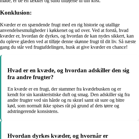
måde, er de en lækker og sund tilføjelse til din kost.
Konklusion:
Kvæder er en spændende frugt med en rig historie og utallige
anvendelsesmuligheder i køkkenet og ud over. Ved at forstå, hvad
kvæder er, hvordan de dyrkes, og hvordan de kan nydes sikkert, kan
du opleve glæden ved at tilføje denne skønne frugt til dit liv. Så næste
gang du står ved frugtafdelingen, husk at give kvæder en chance!
Hvad er en kvæde, og hvordan adskiller den sig
fra andre frugter?
En kvæde er en frugt, der stammer fra kvædebusken og er
kendt for sin karakteristiske duft og smag. Den adskiller sig fra
andre frugter ved sin hårde og ru skræl samt sit sure og bitre
kød, som normalt ikke spises råt på grund af dets tørre og
adstringerende konsistens.
Hvordan dyrkes kvæder, og hvornår er