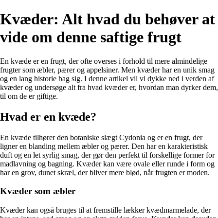
Kvæder: Alt hvad du behøver at
vide om denne saftige frugt
En kvæde er en frugt, der ofte overses i forhold til mere almindelige
frugter som æbler, pærer og appelsiner. Men kvæder har en unik smag
og en lang historie bag sig. I denne artikel vil vi dykke ned i verden af
kvæder og undersøge alt fra hvad kvæder er, hvordan man dyrker dem,
til om de er giftige.
Hvad er en kvæde?
En kvæde tilhører den botaniske slægt Cydonia og er en frugt, der
ligner en blanding mellem æbler og pærer. Den har en karakteristisk
duft og en let syrlig smag, der gør den perfekt til forskellige former for
madlavning og bagning. Kvæder kan være ovale eller runde i form og
har en grov, dunet skræl, der bliver mere blød, når frugten er moden.
Kvæder som æbler
Kvæder kan også bruges til at fremstille lækker kvædmarmelade, der