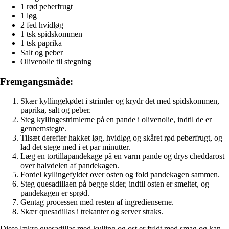
1 rød peberfrugt
1 løg
2 fed hvidløg
1 tsk spidskommen
1 tsk paprika
Salt og peber
Olivenolie til stegning
Fremgangsmåde:
Skær kyllingekødet i strimler og krydr det med spidskommen,
paprika, salt og peber.
Steg kyllingestrimlerne på en pande i olivenolie, indtil de er
gennemstegte.
Tilsæt derefter hakket løg, hvidløg og skåret rød peberfrugt, og
lad det stege med i et par minutter.
Læg en tortillapandekage på en varm pande og drys cheddarost
over halvdelen af pandekagen.
Fordel kyllingefyldet over osten og fold pandekagen sammen.
Steg quesadillaen på begge sider, indtil osten er smeltet, og
pandekagen er sprød.
Gentag processen med resten af ingredienserne.
Skær quesadillas i trekanter og server straks.
Disse lækre quesadillas med kylling og ost er fyldt med smag og kan