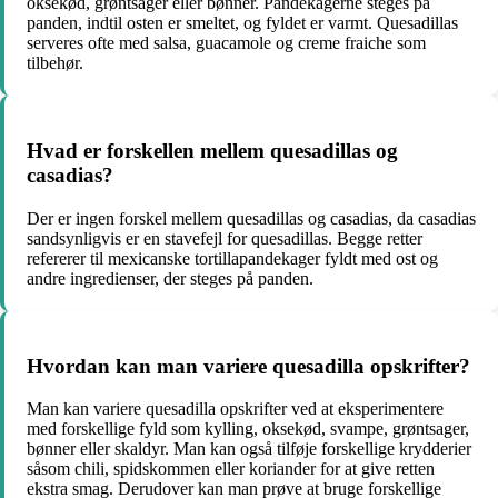
oksekød, grøntsager eller bønner. Pandekagerne steges på
panden, indtil osten er smeltet, og fyldet er varmt. Quesadillas
serveres ofte med salsa, guacamole og creme fraiche som
tilbehør.
Hvad er forskellen mellem quesadillas og
casadias?
Der er ingen forskel mellem quesadillas og casadias, da casadias
sandsynligvis er en stavefejl for quesadillas. Begge retter
refererer til mexicanske tortillapandekager fyldt med ost og
andre ingredienser, der steges på panden.
Hvordan kan man variere quesadilla opskrifter?
Man kan variere quesadilla opskrifter ved at eksperimentere
med forskellige fyld som kylling, oksekød, svampe, grøntsager,
bønner eller skaldyr. Man kan også tilføje forskellige krydderier
såsom chili, spidskommen eller koriander for at give retten
ekstra smag. Derudover kan man prøve at bruge forskellige