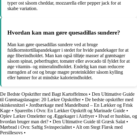
typer ost såsom cheddar, mozzarella eller pepper jack for at
skabe variation.
Hvordan kan man gøre quesadillas sundere?
Man kan gøre quesadillas sundere ved at bruge
fuldkornstortillapandekager i stedet for hvide pandekager for at
øge fiberindholdet. Man kan også tilføje masser af grøntsager
såsom spinat, peberfrugter, tomater eller avocado til fyldet for at
øge vitamin- og mineralindholdet. Endelig kan man reducere
mængden af ost og bruge magre proteinkilder såsom kylling
eller bønner for at mindske kalorieindholdet.
De Bedste Opskrifter med Bagt Kartoffelmos
•
Den Ultimative Guide
til Grøntsagslasagne: 20 Lækre Opskrifter
•
De bedste opskrifter med
skinkesnitzel
•
Jordbærkage med Mandelbund – En Lækker og Frisk
Kage
•
Spareribs i Ovn: En Lækker Opskrift og Marinade Guide
•
Oplev Lækre Omeletter og Æggekager i Airfryer
•
Hvad er husblas, og
hvordan bruger man det?
•
Den Ultimative Guide til Græsk Salat
•
Mørbrad i Ovn: Saftig Svinspecialitet
•
Alt om Stegt Flæsk med
Persillesovs
•