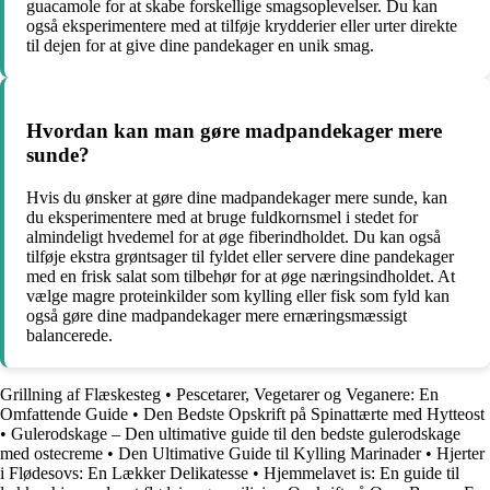
guacamole for at skabe forskellige smagsoplevelser. Du kan
også eksperimentere med at tilføje krydderier eller urter direkte
til dejen for at give dine pandekager en unik smag.
Hvordan kan man gøre madpandekager mere
sunde?
Hvis du ønsker at gøre dine madpandekager mere sunde, kan
du eksperimentere med at bruge fuldkornsmel i stedet for
almindeligt hvedemel for at øge fiberindholdet. Du kan også
tilføje ekstra grøntsager til fyldet eller servere dine pandekager
med en frisk salat som tilbehør for at øge næringsindholdet. At
vælge magre proteinkilder som kylling eller fisk som fyld kan
også gøre dine madpandekager mere ernæringsmæssigt
balancerede.
Grillning af Flæskesteg
•
Pescetarer, Vegetarer og Veganere: En
Omfattende Guide
•
Den Bedste Opskrift på Spinattærte med Hytteost
•
Gulerodskage – Den ultimative guide til den bedste gulerodskage
med ostecreme
•
Den Ultimative Guide til Kylling Marinader
•
Hjerter
i Flødesovs: En Lækker Delikatesse
•
Hjemmelavet is: En guide til