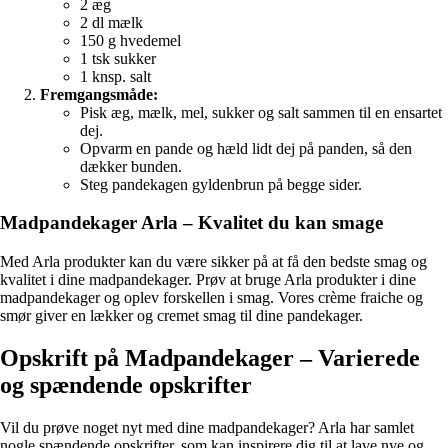
2 æg
2 dl mælk
150 g hvedemel
1 tsk sukker
1 knsp. salt
Fremgangsmåde:
Pisk æg, mælk, mel, sukker og salt sammen til en ensartet
dej.
Opvarm en pande og hæld lidt dej på panden, så den
dækker bunden.
Steg pandekagen gyldenbrun på begge sider.
Madpandekager Arla – Kvalitet du kan smage
Med Arla produkter kan du være sikker på at få den bedste smag og
kvalitet i dine madpandekager. Prøv at bruge Arla produkter i dine
madpandekager og oplev forskellen i smag. Vores crème fraiche og
smør giver en lækker og cremet smag til dine pandekager.
Opskrift på Madpandekager – Varierede
og spændende opskrifter
Vil du prøve noget nyt med dine madpandekager? Arla har samlet
nogle spændende opskrifter, som kan inspirere dig til at lave nye og