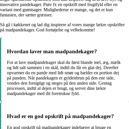
innovative pandekager. Prøv fx en opskrift med frugtfyld eller en
variant med grøntsager. Mulighederne er mange, og det er kun
fantasien, der sætter grænser.
Så gå i køkkenet og lad dig inspirere af vores mange lækre opskrifter
på madpandekager. God fornøjelse og velbekomme!
Hvordan laver man madpandekager?
For at lave madpandekager skal du først blande mel, æg, mælk
og lidt salt sammen i en skål, indtil du får en glat dej. Derefter
opvarmer du en pande med lidt smør og hælder en portion dej
på panden. Når pandekagen er gyldenbrun på den ene side,
vendes den forsigtigt og steges på den anden side. Gentag
processen, indtil al dejen er brugt, og server dine lækre
madpandekager med dit foretrukne fyld.
Hvad er en god opskrift på madpandekager?
En god opskrift på madpandekager indebærer at bruge en