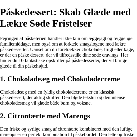
Påskedessert: Skab Glæde med
Lækre Søde Fristelser
Fejringen af påskeferien handler ikke kun om æggejagt og hyggelige
familiemiddage, men også om at forkæle smagsløgene med lækre
påskedesserter. Uanset om du foretrækker chokolade, frugt eller kage,
er der en påske dessert, der vil tilfredsstille dine søde cravings. Her
finder du 10 fantastiske opskrifter på påskedesserter, der vil bringe
glæde til din påskehøjtid.
1. Chokoladeæg med Chokoladecreme
Chokoladeæg med en fyldig chokoladecreme er en klassisk
påskedessert, der aldrig skuffer. Den bløde tekstur og den intense
chokoladesmag vil glæde både børn og voksne.
2. Citrontærte med Marengs
Den friske og syrlige smag af citrontærte kombineret med den luftige
marengs er en perfekt kombination til påskebordet. Den lette og friske