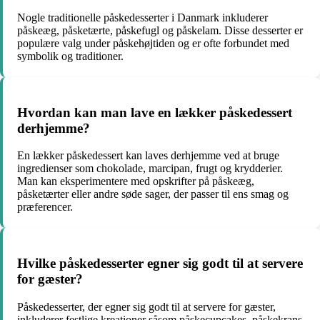
Nogle traditionelle påskedesserter i Danmark inkluderer
påskeæg, påsketærte, påskefugl og påskelam. Disse desserter er
populære valg under påskehøjtiden og er ofte forbundet med
symbolik og traditioner.
Hvordan kan man lave en lækker påskedessert
derhjemme?
En lækker påskedessert kan laves derhjemme ved at bruge
ingredienser som chokolade, marcipan, frugt og krydderier.
Man kan eksperimentere med opskrifter på påskeæg,
påsketærter eller andre søde sager, der passer til ens smag og
præferencer.
Hvilke påskedesserter egner sig godt til at servere
for gæster?
Påskedesserter, der egner sig godt til at servere for gæster,
inkluderer festlige kreationer såsom påskecupcakes, påskekrans