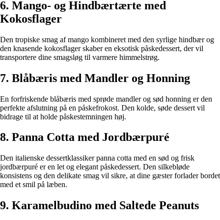
6. Mango- og Hindbærtærte med
Kokosflager
Den tropiske smag af mango kombineret med den syrlige hindbær og
den knasende kokosflager skaber en eksotisk påskedessert, der vil
transportere dine smagsløg til varmere himmelstrøg.
7. Blåbæris med Mandler og Honning
En forfriskende blåbæris med sprøde mandler og sød honning er den
perfekte afslutning på en påskefrokost. Den kolde, søde dessert vil
bidrage til at holde påskestemningen høj.
8. Panna Cotta med Jordbærpuré
Den italienske dessertklassiker panna cotta med en sød og frisk
jordbærpuré er en let og elegant påskedessert. Den silkebløde
konsistens og den delikate smag vil sikre, at dine gæster forlader bordet
med et smil på læben.
9. Karamelbudino med Saltede Peanuts