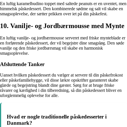
En luftig karamelbudino toppet med saltede peanuts er en uventet, men
himmelsk påskedessert. Den kombinerede sødme og salt vil skabe en
smagsoplevelse, der sætter prikken over iet på din påskefest.
10. Vanilje- og Jordbærmousse med Mynte
En luftig vanilje- og jordbærmousse serveret med friske mynteblade er
en forførende påskedessert, der vil begejstre dine smagsløg. Den søde
vanilje og den friske jordbærsmag vil skabe en harmonisk
smagsoplevelse.
Afsluttende Tanker
Uanset hvilken påskedessert du vælger at servere til din påskefrokost
eller påskefamiliehygge, vil disse lækre opskrifter garanteret skabe
glæde og begejstring blandt dine gæster. Sørg for at bruge friske
råvarer og kærlighed i din tilberedning, så din påskedessert bliver en
uforglemmelig oplevelse for alle.
Hvad er nogle traditionelle påskedesserter i
Danmark?