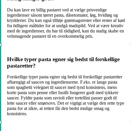
Du kan lave en billig pastaret ved at vælge prisvenlige
ingredienser såsom tørret pasta, dåsetomater, løg, hvidløg og
krydderier. Du kan også tilføje grøntsagsrester eller rester af kød
fra tidligere måltider for at undgå madspild. Ved at være kreativ
med de ingredienser, du har til rådighed, kan du stadig skabe en
velsmagende pastaret til en overkommelig pris.
Hvilke typer pasta egner sig bedst til forskellige
pastaretter?
Forskellige typer pasta egner sig bedst til forskellige pastaretter
afhængigt af saucen og ingredienserne. F.eks. er lange pasta
som spaghetti velegnet til saucer med tynd konsistens, mens
korte pasta som penne eller fusilli fungerer godt med tykkere
saucer. Fyldte pasta som ravioli eller tortellini passer godt til
lette saucer eller smørsovs. Det er vigtigt at vælge den rette type
pasta for at sikre, at retten får den bedst mulige smag og
konsistens.