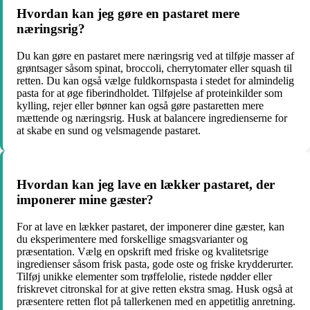
Hvordan kan jeg gøre en pastaret mere
næringsrig?
Du kan gøre en pastaret mere næringsrig ved at tilføje masser af
grøntsager såsom spinat, broccoli, cherrytomater eller squash til
retten. Du kan også vælge fuldkornspasta i stedet for almindelig
pasta for at øge fiberindholdet. Tilføjelse af proteinkilder som
kylling, rejer eller bønner kan også gøre pastaretten mere
mættende og næringsrig. Husk at balancere ingredienserne for
at skabe en sund og velsmagende pastaret.
Hvordan kan jeg lave en lækker pastaret, der
imponerer mine gæster?
For at lave en lækker pastaret, der imponerer dine gæster, kan
du eksperimentere med forskellige smagsvarianter og
præsentation. Vælg en opskrift med friske og kvalitetsrige
ingredienser såsom frisk pasta, gode oste og friske krydderurter.
Tilføj unikke elementer som trøffelolie, ristede nødder eller
friskrevet citronskal for at give retten ekstra smag. Husk også at
præsentere retten flot på tallerkenen med en appetitlig anretning.