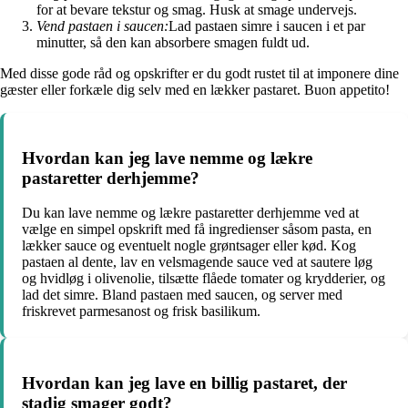
for at bevare tekstur og smag. Husk at smage undervejs.
Vend pastaen i saucen:
Lad pastaen simre i saucen i et par
minutter, så den kan absorbere smagen fuldt ud.
Med disse gode råd og opskrifter er du godt rustet til at imponere dine
gæster eller forkæle dig selv med en lækker pastaret. Buon appetito!
Hvordan kan jeg lave nemme og lækre
pastaretter derhjemme?
Du kan lave nemme og lækre pastaretter derhjemme ved at
vælge en simpel opskrift med få ingredienser såsom pasta, en
lækker sauce og eventuelt nogle grøntsager eller kød. Kog
pastaen al dente, lav en velsmagende sauce ved at sautere løg
og hvidløg i olivenolie, tilsætte flåede tomater og krydderier, og
lad det simre. Bland pastaen med saucen, og server med
friskrevet parmesanost og frisk basilikum.
Hvordan kan jeg lave en billig pastaret, der
stadig smager godt?