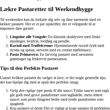
Lækre Pastaretter til Weekendhygge
Til weekenden kan du forkæle dig selv og dine nærmeste med en
lækker pastaret. Her er et par opskrifter, der er velegnede til at
imponere dine gæster:
Linguine alle Vongole:
En klassisk skaldyrsret med friske
muslinger, hvidvin, hvidløg og persille.
Ravioli med Trøffelcreme:
Hjemmelavede ravioli fyldt med
ricotta og spinat, serveret med en cremet trøffelsauce.
Pasta Primavera:
En farverig pastaret med sæsonens
grøntsager og friskrevet parmesanost.
Tips til den Perfekte Pastaret
Uanset hvilken pastaret du vælger at lave, er der nogle generelle tips,
der kan hjælpe dig med at opnå den perfekte smag:
Vælg den rigtige type pasta til din sauce:
Tykke saucer som ragù
går godt med grove pastaformer som tagliatelle, mens lettere
saucer som pesto fungerer bedre med tynde pastaformer som
spaghetti.
Kog pastaen al dente:
Det er vigtigt at koge pastaen til perfektion