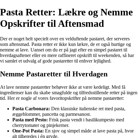
Pasta Retter: Lækre og Nemme
Opskrifter til Aftensmad
Der er noget helt specielt over en velduftende pastaret, der serveres
som aftensmad. Pasta retter er ikke kun lækre, de er også hurtige og
nemme at lave. Uanset om du er på jagt efter en simpel pastaret til
hverdagsaftener eller en mere raffineret opskrift til weekenden, så har
vi samlet et udvalg af gode pastaretter til enhver lejlighed.
Nemme Pastaretter til Hverdagen
At lave nemme pastaretter behøver ikke at være kedeligt. Med få
ingredienser kan du skabe smagfulde og tilfredsstillende retter på ingen
tid. Her er nogle af vores favoritopskrifter på nemme pastaretter:
Pasta Carbonara:
Den klassiske italienske ret med pasta,
æggeblommer, pancetta og parmesanost.
Pasta med Pesto:
Frisk pasta vendt i basilikumpesto med
cherrytomater og pinjekerner.
One-Pot Pasta:
En sjov og simpel måde at lave pasta på, hvor
alt tilberedes i én gryde.