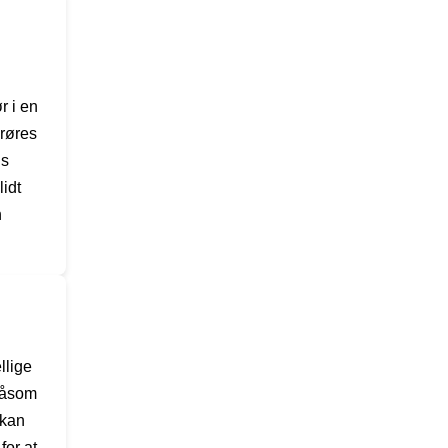
r i en
 røres
ns
lidt
n
llige
 såsom
 kan
for at