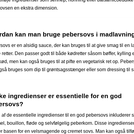
sovsen en ekstra dimension.
rdan kan man bruge pebersovs i madlavnin
ovs er en alsidig sauce, der kan bruges til at give smag til en 
retter. Den passer godt til både kødretter såsom bøffer, kylling e
kød, men kan også bruges til at pifte en vegetarisk ret op. Pebe
så bruges som dip til grøntsagsstænger eller som dressing til sa
ke ingredienser er essentielle for en god
ersovs?
 af de essentielle ingredienser til en god pebersovs inkluderer 
el, bouillon, fløde og selvfølgelig peberkorn. Disse ingrediense
r basen for en velsmagende og cremet sovs. Man kan også tilfø