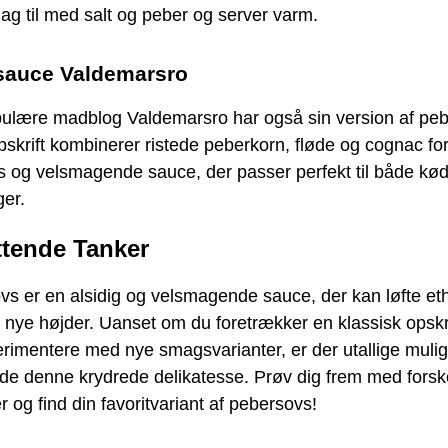
g til med salt og peber og server varm.
sauce Valdemarsro
ulære madblog Valdemarsro har også sin version af peb
skrift kombinerer ristede peberkorn, fløde og cognac fo
s og velsmagende sauce, der passer perfekt til både kø
ger.
ttende Tanker
s er en alsidig og velsmagende sauce, der kan løfte et
il nye højder. Uanset om du foretrækker en klassisk opskri
erimentere med nye smagsvarianter, er der utallige muli
yde denne krydrede delikatesse. Prøv dig frem med forske
er og find din favoritvariant af pebersovs!