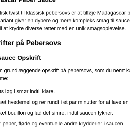
isk twist til klassisk pebersovs er at tilføje Madagascar 
ariant giver en dybere og mere kompleks smag til sauce
til at krydre diverse retter med en unik smagsoplevelse.
ifter på Pebersovs
auce Opskrift
en grundlæggende opskrift på pebersovs, som du nemt k
mme:
ts løg i smør indtil klare.
sæt hvedemel og rør rundt i et par minutter for at lave en
sæt bouillon og lad det simre, indtil saucen tykner.
 peber, fløde og eventuelle andre krydderier i saucen.