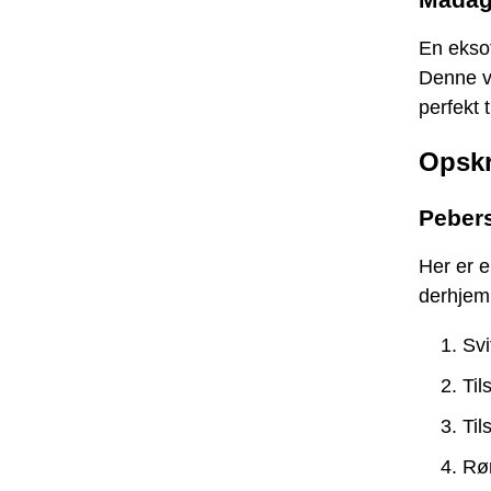
En eksot
Denne v
perfekt 
Opskr
Pebers
Her er 
derhje
Svi
Til
Til
Rør