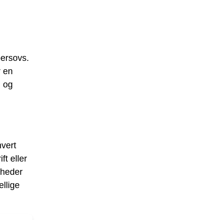
ersovs.
r en
d og
hvert
ft eller
gheder
llige