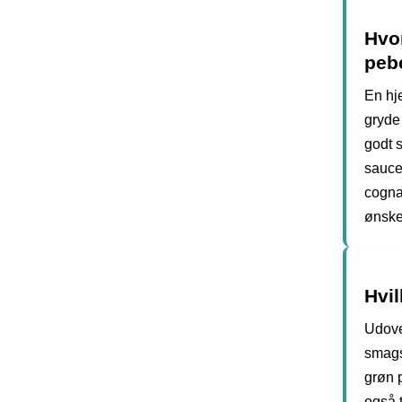
Hvo
peb
En hj
gryde 
godt 
saucen
cogna
ønske
Hvil
Udove
smags
grøn 
også 