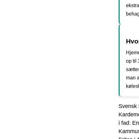
ekstr
behag
Hvo
Hjemm
op til
sætte
man al
køles
Svensk P
Kardemo
i fad: E
Kammusl