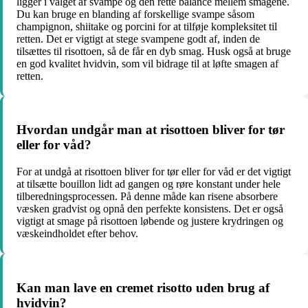
ligger i valget af svampe og den rette balance mellem smagene.
Du kan bruge en blanding af forskellige svampe såsom
champignon, shiitake og porcini for at tilføje kompleksitet til
retten. Det er vigtigt at stege svampene godt af, inden de
tilsættes til risottoen, så de får en dyb smag. Husk også at bruge
en god kvalitet hvidvin, som vil bidrage til at løfte smagen af
retten.
Hvordan undgår man at risottoen bliver for tør
eller for våd?
For at undgå at risottoen bliver for tør eller for våd er det vigtigt
at tilsætte bouillon lidt ad gangen og røre konstant under hele
tilberedningsprocessen. På denne måde kan risene absorbere
væsken gradvist og opnå den perfekte konsistens. Det er også
vigtigt at smage på risottoen løbende og justere krydringen og
væskeindholdet efter behov.
Kan man lave en cremet risotto uden brug af
hvidvin?