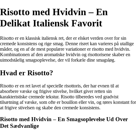
Risotto med Hvidvin – En
Delikat Italiensk Favorit
Risotto er en klassisk italiensk ret, der er elsket verden over for sin
cremede konsistens og rige smag. Denne risret kan varieres på utallige
måder, og en af de mest populære variationer er risotto med hvidvin.
Kombinationen af den aromatiske hvidvin og risottorisene skaber en
uimodståelig smagsoplevelse, der vil forkæle dine smagsløg.
Hvad er Risotto?
Risotto er en ret lavet af specielle risottoris, der har evnen til at
absorbere væske og frigive stivelse, hvilket giver retten sin
karakteristiske cremede tekstur. Risotto tilberedes ved gradvist
tilsætning af væske, som ofte er bouillon eller vin, og røres konstant for
at frigive stivelsen og skabe den cremede konsistens.
Risotto med Hvidvin – En Smagsoplevelse Ud Over
Det Sædvanlige