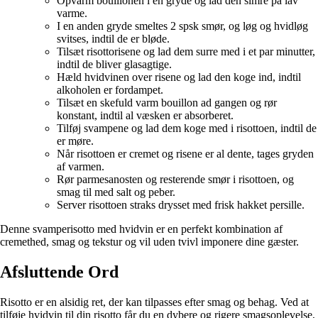
Opvarm bouillonen i en gryde og lad den simre på lav
varme.
I en anden gryde smeltes 2 spsk smør, og løg og hvidløg
svitses, indtil de er bløde.
Tilsæt risottorisene og lad dem surre med i et par minutter,
indtil de bliver glasagtige.
Hæld hvidvinen over risene og lad den koge ind, indtil
alkoholen er fordampet.
Tilsæt en skefuld varm bouillon ad gangen og rør
konstant, indtil al væsken er absorberet.
Tilføj svampene og lad dem koge med i risottoen, indtil de
er møre.
Når risottoen er cremet og risene er al dente, tages gryden
af varmen.
Rør parmesanosten og resterende smør i risottoen, og
smag til med salt og peber.
Server risottoen straks drysset med frisk hakket persille.
Denne svamperisotto med hvidvin er en perfekt kombination af
cremethed, smag og tekstur og vil uden tvivl imponere dine gæster.
Afsluttende Ord
Risotto er en alsidig ret, der kan tilpasses efter smag og behag. Ved at
tilføje hvidvin til din risotto får du en dybere og rigere smagsoplevelse,