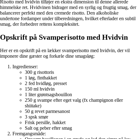
Risotto med hvidvin tilføjer en ekstra dimension til denne allerede
himmelske ret. Hvidvinen bidrager med en syrlig og frugtig smag, der
balancerer perfekt med den cremede risotto. Den alkoholiske
undertone fordamper under tilberedningen, hvilket efterlader en subtil
smag, der forbedrer rettens kompleksitet.
Opskrift på Svamperisotto med Hvidvin
Her er en opskrift på en lækker svamperisotto med hvidvin, der vil
imponere dine gæster og forkæle dine smagsløg:
Ingredienser:
300 g risottoris
1 løg, finthakket
2 fed hvidløg, presset
150 ml hvidvin
1 liter grøntsagsbouillon
250 g svampe efter eget valg (fx champignon eller
shiitake)
50 g revet parmesanost
3 spsk smør
Frisk persille, hakket
Salt og peber efter smag
Fremgangsmåde: