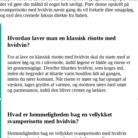
der vil gøre din måltid til noget helt særligt. Prøv denne opskrift på
svamperisotto med hvidvin næste gang du vil forkæle dine smagsløg,
og nyd den cremede luksus direkte fra Italien.
Hvordan laver man en klassisk risotto med
hvidvin?
For at lave en klassisk risotto med hvidvin skal du starte med at
sautere løg og ris i olivenolie, indtil løgene er bløde og risene er
let gennemsigtige. Derefter tilsættes hvidvin, som koges ind,
inden du begynder at tilsætte varm bouillon lidt ad gangen,
imens du rører konstant. Når risene er møre og har opsuget al
væsken, tages gryden af varmen, og risottoen røres med smør
og parmesanost, indtil den bliver cremet og lækker.
Hvad er hemmeligheden bag en vellykket
svamperisotto med hvidvin?
Hemmeligheden bag en vellykket svamperisotto med hvidvin