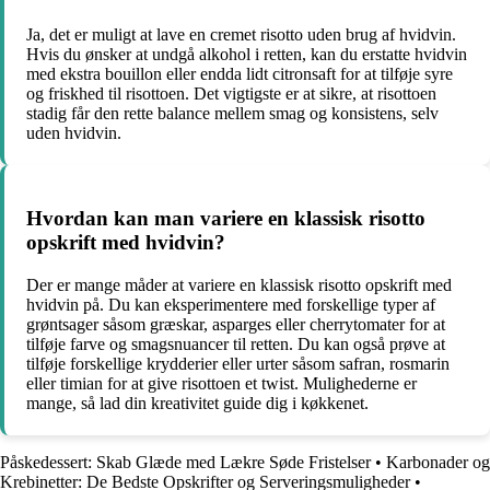
Ja, det er muligt at lave en cremet risotto uden brug af hvidvin.
Hvis du ønsker at undgå alkohol i retten, kan du erstatte hvidvin
med ekstra bouillon eller endda lidt citronsaft for at tilføje syre
og friskhed til risottoen. Det vigtigste er at sikre, at risottoen
stadig får den rette balance mellem smag og konsistens, selv
uden hvidvin.
Hvordan kan man variere en klassisk risotto
opskrift med hvidvin?
Der er mange måder at variere en klassisk risotto opskrift med
hvidvin på. Du kan eksperimentere med forskellige typer af
grøntsager såsom græskar, asparges eller cherrytomater for at
tilføje farve og smagsnuancer til retten. Du kan også prøve at
tilføje forskellige krydderier eller urter såsom safran, rosmarin
eller timian for at give risottoen et twist. Mulighederne er
mange, så lad din kreativitet guide dig i køkkenet.
Påskedessert: Skab Glæde med Lækre Søde Fristelser
•
Karbonader og
Krebinetter: De Bedste Opskrifter og Serveringsmuligheder
•