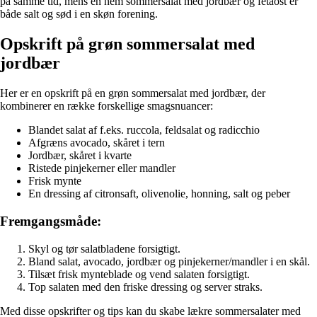
på samme tid, mens en nem sommersalat med jordbær og fetaost er
både salt og sød i en skøn forening.
Opskrift på grøn sommersalat med
jordbær
Her er en opskrift på en grøn sommersalat med jordbær, der
kombinerer en række forskellige smagsnuancer:
Blandet salat af f.eks. ruccola, feldsalat og radicchio
Afgræns avocado, skåret i tern
Jordbær, skåret i kvarte
Ristede pinjekerner eller mandler
Frisk mynte
En dressing af citronsaft, olivenolie, honning, salt og peber
Fremgangsmåde:
Skyl og tør salatbladene forsigtigt.
Bland salat, avocado, jordbær og pinjekerner/mandler i en skål.
Tilsæt frisk mynteblade og vend salaten forsigtigt.
Top salaten med den friske dressing og server straks.
Med disse opskrifter og tips kan du skabe lækre sommersalater med