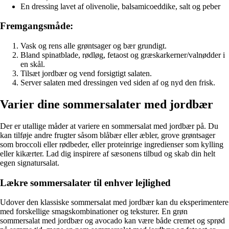
En dressing lavet af olivenolie, balsamicoeddike, salt og peber
Fremgangsmåde:
Vask og rens alle grøntsager og bær grundigt.
Bland spinatblade, rødløg, fetaost og græskarkerner/valnødder i
en skål.
Tilsæt jordbær og vend forsigtigt salaten.
Server salaten med dressingen ved siden af og nyd den frisk.
Varier dine sommersalater med jordbær
Der er utallige måder at variere en sommersalat med jordbær på. Du
kan tilføje andre frugter såsom blåbær eller æbler, grove grøntsager
som broccoli eller rødbeder, eller proteinrige ingredienser som kylling
eller kikærter. Lad dig inspirere af sæsonens tilbud og skab din helt
egen signatursalat.
Lækre sommersalater til enhver lejlighed
Udover den klassiske sommersalat med jordbær kan du eksperimentere
med forskellige smagskombinationer og teksturer. En grøn
sommersalat med jordbær og avocado kan være både cremet og sprød