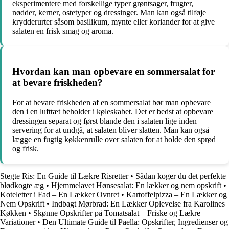
eksperimentere med forskellige typer grøntsager, frugter,
nødder, kerner, ostetyper og dressinger. Man kan også tilføje
krydderurter såsom basilikum, mynte eller koriander for at give
salaten en frisk smag og aroma.
Hvordan kan man opbevare en sommersalat for
at bevare friskheden?
For at bevare friskheden af en sommersalat bør man opbevare
den i en lufttæt beholder i køleskabet. Det er bedst at opbevare
dressingen separat og først blande den i salaten lige inden
servering for at undgå, at salaten bliver slatten. Man kan også
lægge en fugtig køkkenrulle over salaten for at holde den sprød
og frisk.
Stegte Ris: En Guide til Lækre Risretter
•
Sådan koger du det perfekte
blødkogte æg
•
Hjemmelavet Hønsesalat: En lækker og nem opskrift
•
Koteletter i Fad – En Lækker Ovnret
•
Kartoffelpizza – En Lækker og
Nem Opskrift
•
Indbagt Mørbrad: En Lækker Oplevelse fra Karolines
Køkken
•
Skønne Opskrifter på Tomatsalat – Friske og Lækre
Variationer
•
Den Ultimate Guide til Paella: Opskrifter, Ingredienser og