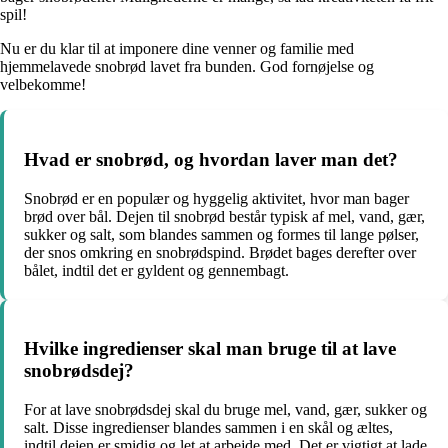
spil!
Nu er du klar til at imponere dine venner og familie med
hjemmelavede snobrød lavet fra bunden. God fornøjelse og
velbekomme!
Hvad er snobrød, og hvordan laver man det?
Snobrød er en populær og hyggelig aktivitet, hvor man bager
brød over bål. Dejen til snobrød består typisk af mel, vand, gær,
sukker og salt, som blandes sammen og formes til lange pølser,
der snos omkring en snobrødspind. Brødet bages derefter over
bålet, indtil det er gyldent og gennembagt.
Hvilke ingredienser skal man bruge til at lave
snobrødsdej?
For at lave snobrødsdej skal du bruge mel, vand, gær, sukker og
salt. Disse ingredienser blandes sammen i en skål og æltes,
indtil dejen er smidig og let at arbejde med. Det er vigtigt at lade