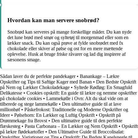
Hvordan kan man servere snobrød?
Snobrød kan serveres på mange forskellige måder. Du kan nyde
det lune brød med smør og syltetøj til morgenmad eller som en
lækker snack. Du kan også prøve at fylde snobrødet med fx
chokolade eller skiver af pølse og ost for en mere mættende
oplevelse. Husk at bruge friske råvarer og lad dig inspirere af
sæsonens smage.
Sådan laver du de perfekte pandekager
•
Banankage – Lækre
Opskrifter og Tips til Saftige Kager med Banan
•
Den Bedste Opskrift
på Nem og Lækker Chokoladekage
•
Syltede Rødløg: En Smagfuld
Delikatesse
•
Cookies opskrift: En guide til lækre og nemme opskrifter
på chokolade cookies
•
Lammekølle i Ovn: Alt du skal vide om at
tilberede og stege lammekølle
•
Den ultimative guide til at lave
millionbøf
•
Påskefrokost: Traditionelle og Moderne Opskrifter og
Ideer
•
Pølsehorn: En Lækker og Luftig Opskrift
•
Opskrift på
Drømmekage fra Brovst
•
Den ultimative guide til den perfekte
flæskesteg
•
Pasta Carbonara – En Lækker og Nem Opskrift
•
Opskrift
på lækre flødekartofler
•
Den Ultimative Guide til Broccolisalat:
Opskrifter, Variationer og Tips
•
Opskrift: De Bedste Kanelsnegle til