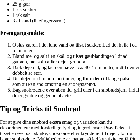
25 g gær
1 tsk sukker
1 tsk salt
3 dl vand (lillefingervarmt)
Fremgangsmåde:
Opløs gæren i det lune vand og tilsæt sukker. Lad det hvile i ca.
5 minutter.
Bland mel og salt i en skål, og tilsæt gærblandingen lidt ad
gangen, mens du ælter dejen grundigt.
Dæk dejen til, og lad den hæve i ca. 30-45 minutter, indtil den er
dobbelt så stor.
Del dejen op i mindre portioner, og form dem til lange pølser,
som du kan sno omkring en snobrødspind.
Bag snobrødene over åben ild, grill eller i en snobrødsjern, indtil
de er gyldne og gennembagte.
Tip og Tricks til Snobrød
For at give dine snobrød ekstra smag og variation kan du
eksperimentere med forskellige fyld og ingredienser. Prøv f.eks. at
tilsætte revet ost, skinke, chokolade eller krydderier til dejen, før du
bager snobrødene. Mulighederne er mange, så lad kreativiteten få frit