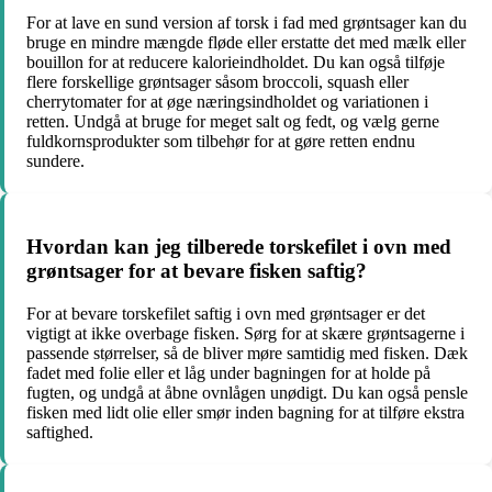
For at lave en sund version af torsk i fad med grøntsager kan du
bruge en mindre mængde fløde eller erstatte det med mælk eller
bouillon for at reducere kalorieindholdet. Du kan også tilføje
flere forskellige grøntsager såsom broccoli, squash eller
cherrytomater for at øge næringsindholdet og variationen i
retten. Undgå at bruge for meget salt og fedt, og vælg gerne
fuldkornsprodukter som tilbehør for at gøre retten endnu
sundere.
Hvordan kan jeg tilberede torskefilet i ovn med
grøntsager for at bevare fisken saftig?
For at bevare torskefilet saftig i ovn med grøntsager er det
vigtigt at ikke overbage fisken. Sørg for at skære grøntsagerne i
passende størrelser, så de bliver møre samtidig med fisken. Dæk
fadet med folie eller et låg under bagningen for at holde på
fugten, og undgå at åbne ovnlågen unødigt. Du kan også pensle
fisken med lidt olie eller smør inden bagning for at tilføre ekstra
saftighed.