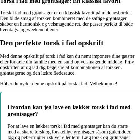
Torsk i fad med grøntsager: En klassisk favorit
Torsk i fad med grøntsager er en klassisk favorit på middagsbordet.
Den blide smag af torsken kombineret med de saftige grøntsager
skaber en harmonisk og velsmagende ret, der passer perfekt til både
hverdags- og weekendaftener.
Den perfekte torsk i fad opskrift
Med denne opskrift på torsk i fad kan du nemt imponere dine gæster
eller forkæle din familie med en sund og velsmagende middag. Prøv
opskriften af og lad dig begejstre af kombinationen af torsken,
grøntsagerne og den lækre flødesauce.
Håber du nyder denne opskrift på torsk i fad. Velbekomme!
Hvordan kan jeg lave en lækker torsk i fad med
grøntsager?
For at lave en lækker torsk i fad med grøntsager kan du starte
med at skære torsk og forskellige grøntsager såsom gulerødder,
løg og peberfrugter i skiver eller tern. Læg torsk og grøntsager