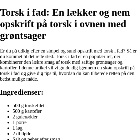
Torsk i fad: En lækker og nem
opskrift på torsk i ovnen med
grøntsager
Er du på udkig efter en simpel og sund opskrift med torsk i fad? Så er
du kommet til det rette sted. Torsk i fad er en populær ret, der
kombinerer den lækre smag af torsk med saftige grøntsager og
kartofler. I denne artikel vil vi guide dig igennem en skøn opskrift på
torsk i fad og give dig tips til, hvordan du kan tilberede retten på den
bedst mulige måde.
Ingredienser:
500 g torskefilet
500 g kartofler
2 gulerødder
1 porre
1 løg
2 dl fløde
Salt og peber efter smag