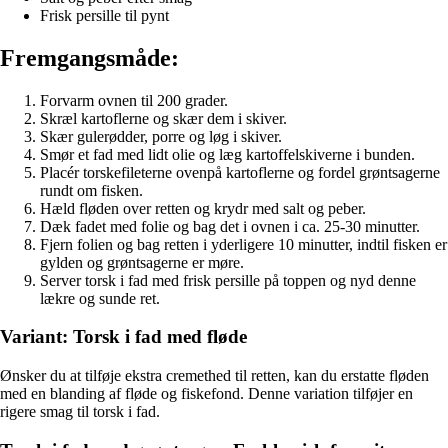
Frisk persille til pynt
Fremgangsmåde:
Forvarm ovnen til 200 grader.
Skræl kartoflerne og skær dem i skiver.
Skær gulerødder, porre og løg i skiver.
Smør et fad med lidt olie og læg kartoffelskiverne i bunden.
Placér torskefileterne ovenpå kartoflerne og fordel grøntsagerne
rundt om fisken.
Hæld fløden over retten og krydr med salt og peber.
Dæk fadet med folie og bag det i ovnen i ca. 25-30 minutter.
Fjern folien og bag retten i yderligere 10 minutter, indtil fisken er
gylden og grøntsagerne er møre.
Server torsk i fad med frisk persille på toppen og nyd denne
lækre og sunde ret.
Variant: Torsk i fad med fløde
Ønsker du at tilføje ekstra cremethed til retten, kan du erstatte fløden
med en blanding af fløde og fiskefond. Denne variation tilføjer en
rigere smag til torsk i fad.