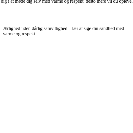
dig i at møde dig selv med varme og respekt, desto mere vil du opleve, a
Ærlighed uden dårlig samvittighed – lær at sige din sandhed med
varme og respekt