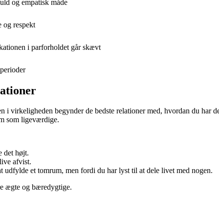
tfuld og empatisk måde
e og respekt
ationen i parforholdet går skævt
 perioder
ationer
en i virkeligheden begynder de bedste relationer med, hvordan du har det
em som ligeværdige.
 det højt.
ive afvist.
 udfylde et tomrum, men fordi du har lyst til at dele livet med nogen.
ere ægte og bæredygtige.