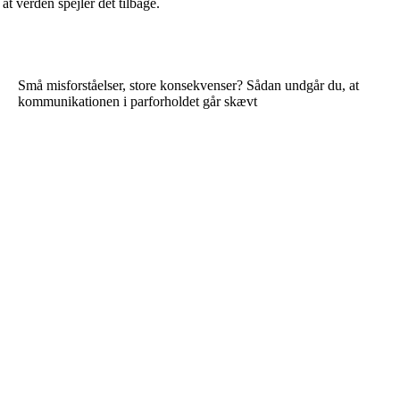
t verden spejler det tilbage.
Små misforståelser, store konsekvenser? Sådan undgår du, at
kommunikationen i parforholdet går skævt