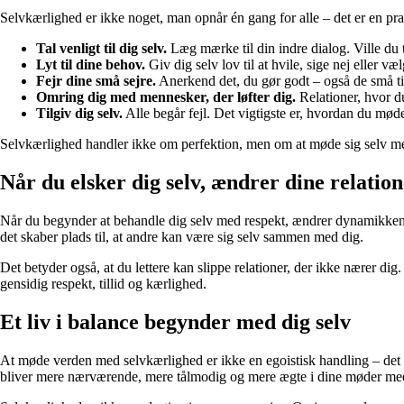
Selvkærlighed er ikke noget, man opnår én gang for alle – det er en p
Tal venligt til dig selv.
Læg mærke til din indre dialog. Ville du t
Lyt til dine behov.
Giv dig selv lov til at hvile, sige nej eller vælg
Fejr dine små sejre.
Anerkend det, du gør godt – også de små t
Omring dig med mennesker, der løfter dig.
Relationer, hvor du
Tilgiv dig selv.
Alle begår fejl. Det vigtigste er, hvordan du møde
Selvkærlighed handler ikke om perfektion, men om at møde sig selv med
Når du elsker dig selv, ændrer dine relation
Når du begynder at behandle dig selv med respekt, ændrer dynamikken i di
det skaber plads til, at andre kan være sig selv sammen med dig.
Det betyder også, at du lettere kan slippe relationer, der ikke nærer dig.
gensidig respekt, tillid og kærlighed.
Et liv i balance begynder med dig selv
At møde verden med selvkærlighed er ikke en egoistisk handling – det er 
bliver mere nærværende, mere tålmodig og mere ægte i dine møder me