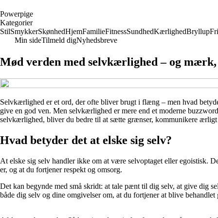
P
owerpige
Kategorier
Stil
Smykker
Skønhed
Hjem
Familie
Fitness
Sundhed
Kærlighed
Bryllup
Fri
Min side
Tilmeld dig
Nyhedsbreve
Mød verden med selvkærlighed – og mærk, h
Selvkærlighed er et ord, der ofte bliver brugt i flæng – men hvad bety
give en god ven. Men selvkærlighed er mere end et moderne buzzword. D
selvkærlighed, bliver du bedre til at sætte grænser, kommunikere ærligt
Hvad betyder det at elske sig selv?
At elske sig selv handler ikke om at være selvoptaget eller egoistisk. 
er, og at du fortjener respekt og omsorg.
Det kan begynde med små skridt: at tale pænt til dig selv, at give dig sel
både dig selv og dine omgivelser om, at du fortjener at blive behandlet 