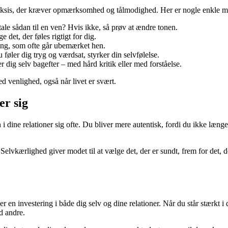
raksis, der kræver opmærksomhed og tålmodighed. Her er nogle enkle må
ale sådan til en ven? Hvis ikke, så prøv at ændre tonen.
e det, der føles rigtigt for dig.
ing, som ofte går ubemærket hen.
 føler dig tryg og værdsat, styrker din selvfølelse.
r dig selv bagefter – med hård kritik eller med forståelse.
 venlighed, også når livet er svært.
er sig
ne relationer sig ofte. Du bliver mere autentisk, fordi du ikke længere 
 Selvkærlighed giver modet til at vælge det, der er sundt, frem for det, d
en investering i både dig selv og dine relationer. Når du står stærkt i d
d andre.