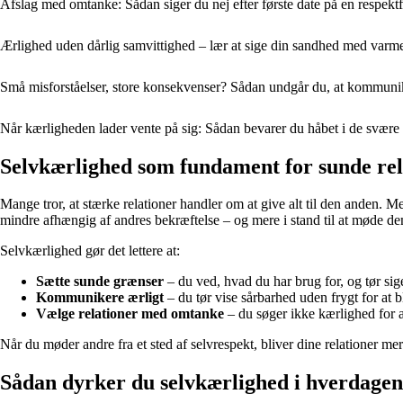
Afslag med omtanke: Sådan siger du nej efter første date på en respek
Ærlighed uden dårlig samvittighed – lær at sige din sandhed med varm
Små misforståelser, store konsekvenser? Sådan undgår du, at kommunik
Når kærligheden lader vente på sig: Sådan bevarer du håbet i de svære
Selvkærlighed som fundament for sunde rel
Mange tror, at stærke relationer handler om at give alt til den anden. M
mindre afhængig af andres bekræftelse – og mere i stand til at møde d
Selvkærlighed gør det lettere at:
Sætte sunde grænser
– du ved, hvad du har brug for, og tør sige
Kommunikere ærligt
– du tør vise sårbarhed uden frygt for at bl
Vælge relationer med omtanke
– du søger ikke kærlighed for at
Når du møder andre fra et sted af selvrespekt, bliver dine relationer m
Sådan dyrker du selvkærlighed i hverdagen