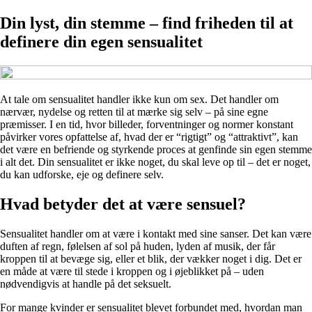
Din lyst, din stemme – find friheden til at
definere din egen sensualitet
At tale om sensualitet handler ikke kun om sex. Det handler om
nærvær, nydelse og retten til at mærke sig selv – på sine egne
præmisser. I en tid, hvor billeder, forventninger og normer konstant
påvirker vores opfattelse af, hvad der er “rigtigt” og “attraktivt”, kan
det være en befriende og styrkende proces at genfinde sin egen stemme
i alt det. Din sensualitet er ikke noget, du skal leve op til – det er noget,
du kan udforske, eje og definere selv.
Hvad betyder det at være sensuel?
Sensualitet handler om at være i kontakt med sine sanser. Det kan være
duften af regn, følelsen af sol på huden, lyden af musik, der får
kroppen til at bevæge sig, eller et blik, der vækker noget i dig. Det er
en måde at være til stede i kroppen og i øjeblikket på – uden
nødvendigvis at handle på det seksuelt.
For mange kvinder er sensualitet blevet forbundet med, hvordan man