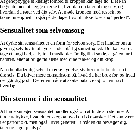
At genopbygge et kærligt forhold til kroppen kan tage tid. Det kan
begynde med at lægge mærke til, hvordan du taler til dig selv, og
hvordan du rører ved dig selv. At møde kroppen med respekt og
taknemmelighed – også på de dage, hvor du ikke føler dig “perfekt”.
Sensualitet som selvomsorg
At dyrke sin sensualitet er en form for selvomsorg. Det handler om at
give sig selv lov til at nyde – uden dårlig samvittighed. Det kan være at
tage et langt bad, at lytte til musik, der får dig til at smile, at gå en tur i
naturen, eller at bruge tid alene med dine tanker og din krop.
Når du tillader dig selv at mærke nydelse, styrker du forbindelsen til
dig selv. Du bliver mere opmærksom på, hvad du har brug for, og hvad
der gør dig godt. Det er en måde at skabe balance og ro i en travl
hverdag.
Din stemme i din sensualitet
At finde sin egen sensualitet handler også om at finde sin stemme. At
turde udtrykke, hvad du ønsker, og hvad du ikke ønsker. Det kan være
i et parforhold, men også i livet generelt – i måden du bevæger dig,
taler og tager plads på.