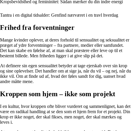
Kropsbevidsthed og femininitet: Sådan mærker du din indre energi
Tantra i en digital tidsalder: Genfind nærværet i en travl hverdag
Frihed fra forventninger
Mange kvinder oplever, at deres forhold til sensualitet og seksualitet er
præget af ydre forventninger – fra partnere, medier eller samfundet.
Det kan skabe en følelse af, at man skal præstere eller leve op til et
bestemt billede. Men friheden ligger i at give slip på det.
At definere sin egen sensualitet betyder at tage ejerskab over sin krop
og sine oplevelser. Det handler om at sige ja, når du vil – og nej, når du
ikke vil. Om at finde ud af, hvad der føles sandt for dig, uanset hvad
andre måtte mene.
Kroppen som hjem – ikke som projekt
I en kultur, hvor kroppen ofte bliver vurderet og sammenlignet, kan det
være en radikal handling at se den som et hjem frem for et projekt. Din
krop er ikke noget, der skal fikses, men noget, der skal mærkes og
leves i.