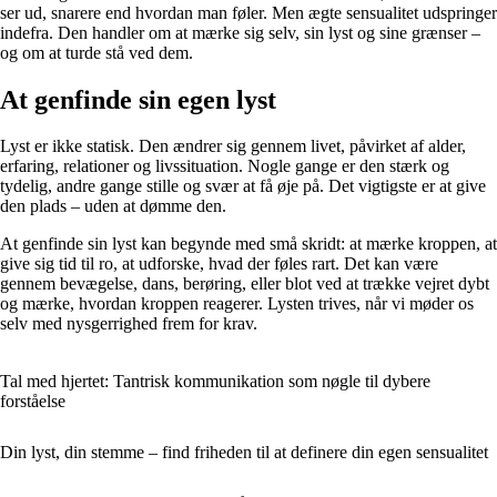
ser ud, snarere end hvordan man føler. Men ægte sensualitet udspringer
indefra. Den handler om at mærke sig selv, sin lyst og sine grænser –
og om at turde stå ved dem.
At genfinde sin egen lyst
Lyst er ikke statisk. Den ændrer sig gennem livet, påvirket af alder,
erfaring, relationer og livssituation. Nogle gange er den stærk og
tydelig, andre gange stille og svær at få øje på. Det vigtigste er at give
den plads – uden at dømme den.
At genfinde sin lyst kan begynde med små skridt: at mærke kroppen, at
give sig tid til ro, at udforske, hvad der føles rart. Det kan være
gennem bevægelse, dans, berøring, eller blot ved at trække vejret dybt
og mærke, hvordan kroppen reagerer. Lysten trives, når vi møder os
selv med nysgerrighed frem for krav.
Tal med hjertet: Tantrisk kommunikation som nøgle til dybere
forståelse
Din lyst, din stemme – find friheden til at definere din egen sensualitet