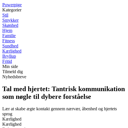
P
owerpige
Kategorier
Stil
Smykker
Skønhed
Hjem
Familie
Fitness
Sundhed
Kærlighed
Bryllup
Fritid
Min side
Tilmeld dig
Nyhedsbreve
Tal med hjertet: Tantrisk kommunikation
som nøgle til dybere forståelse
Lær at skabe ægte kontakt gennem nærvær, åbenhed og hjertets
sprog
Kærlighed
Kærlighed