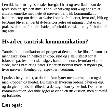
I en tid, hvor mange samtaler foregår i hast og overflade, kan det
føles som en sjælden luksus at blive virkelig hørt – og at høre et
andet menneske med hele sit nærvær. Tantrisk kommunikation
handler netop om dette: at skabe kontakt fra hjertet, hvor ord, blik og
berøring bliver en vej til dybere forståelse og intimitet. Det er en
praksis, der kan forandre både parforhold, venskaber og forholdet til
dig selv.
Hvad er tantrisk kommunikation?
Tantrisk kommunikation udspringer af den tantriske filosofi, som ser
mennesket som en helhed af krop, sind og sjæl. I stedet for at
fokusere på, hvad der skal siges, handler det om, hvordan vi er til
stede, mens vi taler og lytter. Det er en bevidst måde at mødes på,
hvor nærvær, åbenhed og respekt er i centrum.
I praksis betyder det, at du ikke kun lytter med ørerne, men også
med kroppen og hjertet. Du mærker, hvordan ordene påvirker dig,
og du giver plads til stilhed, så det sagte kan synke ind. Det er en
kommunikation, der ikke søger at vinde en diskussion, men at forstå
og forbinde.
Læs også: