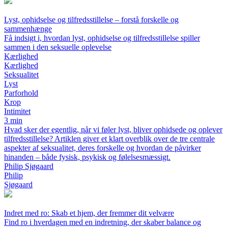
Lyst, ophidselse og tilfredsstillelse – forstå forskelle og
sammenhænge
Få indsigt i, hvordan lyst, ophidselse og tilfredsstillelse spiller
sammen i den seksuelle oplevelse
Kærlighed
Kærlighed
Seksualitet
Lyst
Parforhold
Krop
Intimitet
3 min
Hvad sker der egentlig, når vi føler lyst, bliver ophidsede og oplever
tilfredsstillelse? Artiklen giver et klart overblik over de tre centrale
aspekter af seksualitet, deres forskelle og hvordan de påvirker
hinanden – både fysisk, psykisk og følelsesmæssigt.
Philip Sjøgaard
Philip
Sjøgaard
Indret med ro: Skab et hjem, der fremmer dit velvære
Find ro i hverdagen med en indretning, der skaber balance og