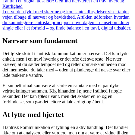
Tantra i en digital tidsalder: Genfind nærværet i en travl hverdag
Kærlighed
I en verden fyldt med skærme og konstante afbrydelser viser tantra
vejen tilbage til nærvær og bevidsthed. Artiklen udforsker, hvordan
du kan integrere tantriske principper i hverdagen – uanset om du er
single eller i et forhold – og finde balance i en travl, digital tidsalder.
Nærvær som fundament
Det første skridt i tantrisk kommunikation er nærvær. Det kan lyde
enkelt, men i en travl hverdag er det ofte det sværeste. Nærvær
kræver, at du sætter tempoet ned og retter opmærksomheden mod
det menneske, du taler med – uden at planlægge dit næste svar eller
lade tankerne vandre.
Et simpelt ritual kan være at starte en samtale med et par dybe
vejrtrækninger sammen. Kig hinanden i øjnene i stilhed i nogle
sekunder. Det kan føles uvant, men det skaber en ro og en
forbindelse, som gør det lettere at tale ærligt og åbent.
At lytte med hjertet
I tantrisk kommunikation er lytning en aktiv handling. Det handler
ikke om at analysere eller vurdere, men om at være et vidne til den