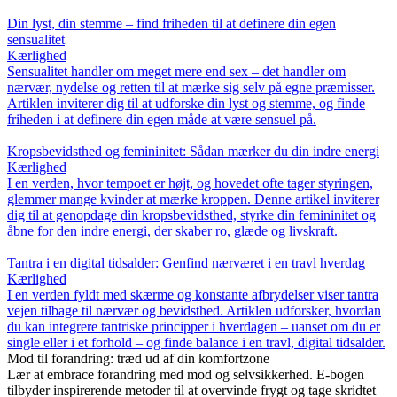
Din lyst, din stemme – find friheden til at definere din egen
sensualitet
Kærlighed
Sensualitet handler om meget mere end sex – det handler om
nærvær, nydelse og retten til at mærke sig selv på egne præmisser.
Artiklen inviterer dig til at udforske din lyst og stemme, og finde
friheden i at definere din egen måde at være sensuel på.
Kropsbevidsthed og femininitet: Sådan mærker du din indre energi
Kærlighed
I en verden, hvor tempoet er højt, og hovedet ofte tager styringen,
glemmer mange kvinder at mærke kroppen. Denne artikel inviterer
dig til at genopdage din kropsbevidsthed, styrke din femininitet og
åbne for den indre energi, der skaber ro, glæde og livskraft.
Tantra i en digital tidsalder: Genfind nærværet i en travl hverdag
Kærlighed
I en verden fyldt med skærme og konstante afbrydelser viser tantra
vejen tilbage til nærvær og bevidsthed. Artiklen udforsker, hvordan
du kan integrere tantriske principper i hverdagen – uanset om du er
single eller i et forhold – og finde balance i en travl, digital tidsalder.
Mod til forandring: træd ud af din komfortzone
Lær at embrace forandring med mod og selvsikkerhed. E-bogen
tilbyder inspirerende metoder til at overvinde frygt og tage skridtet