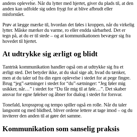
andens oplevelse. Når du lytter med hjertet, giver du plads til, at den
anden kan udfolde sig uden frygt for at blive afbrudt eller
misforstået.
Prøv at lægge mærke til, hvordan det føles i kroppen, når du virkelig
lytter. Måske mærker du varme, ro eller endda sårbarhed. Det er
tegn på, at du er til stede – og at kommunikationen bevæger sig fra
hovedet til hjertet.
At udtrykke sig ærligt og blidt
Tantrisk kommunikation handler også om at udtrykke sig fra et
ærligt sted. Det betyder ikke, at du skal sige alt, hvad du tænker,
men at du taler ud fra din egen oplevelse i stedet for at pege fingre.
Brug “jeg”-sætninger i stedet for “du”-sætninger: “Jeg føler mig
usikker, når…” i stedet for “Du får mig til at føle…”. Det skaber
ansvar for egne følelser og åbner for dialog i stedet for forsvar.
Tonefald, kropssprog og tempo spiller også en rolle. Når du taler
langsomt og med blidhed, bliver ordene lettere at tage imod – og du
inviterer den anden til at gøre det samme.
Kommunikation som sanselig praksis