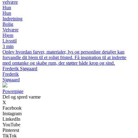
velvære
Hun
Hun
Indretning
Bolig
Velvære
Hjem
Livsstil
3 min
Oplev hvordan farver, materialer, lys og personlige detaljer kan
forvandle dit hjem til et roligt fristed. Få inspiration til at indrette
med omtanke og skabe rum, der støtter både krop og sind.
Frederik Sjøgaard
Frederik
Sjøgaard
P
owerpige
Del og spred varme
X
Facebook
Instagram
LinkedIn
YouTube
Pinterest
TikTok