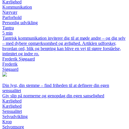
Kærlighed
Kommunikation
Nærvær
Parforhold
Personlig udvikling
Tantra
5 min
Tantrisk kommunikation inviterer dig til at møde andre – og dig selv
– med dybere opmærksomhed og ærlighed. Artiklen udforsker,
hvordan ord, blik og berøring kan blive en vej til større forståelse,
intimitet og indre ro.
Frederik Sjøgaard
Frederik
Sjøgaard
Din lyst, din stemme – find friheden til at definere din egen
sensualitet
Giv slip på normerne og genopdag din egen sanselighed
Kærlighed
Kærlighed
Sensualitet
Selvudvikling
Krop
Selvomsorg