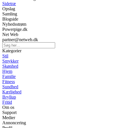
Sidetræ
Opslag
Samling
Blogside
Nyhedsstrøm
Powerpige.dk
Net Web
partner@netweb.dk
Kategorier
Stil
Smykker
Skønhed
Hjem
Familie
Fitness
Sundhed
Kærlighed
Bryllup
Fritid
Om os
Support
Medier
Annoncering
Profil