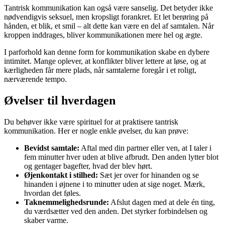
Tantrisk kommunikation kan også være sanselig. Det betyder ikke
nødvendigvis seksuel, men kropsligt forankret. Et let berøring på
hånden, et blik, et smil – alt dette kan være en del af samtalen. Når
kroppen inddrages, bliver kommunikationen mere hel og ægte.
I parforhold kan denne form for kommunikation skabe en dybere
intimitet. Mange oplever, at konflikter bliver lettere at løse, og at
kærligheden får mere plads, når samtalerne foregår i et roligt,
nærværende tempo.
Øvelser til hverdagen
Du behøver ikke være spirituel for at praktisere tantrisk
kommunikation. Her er nogle enkle øvelser, du kan prøve:
Bevidst samtale:
Aftal med din partner eller ven, at I taler i
fem minutter hver uden at blive afbrudt. Den anden lytter blot
og gentager bagefter, hvad der blev hørt.
Øjenkontakt i stilhed:
Sæt jer over for hinanden og se
hinanden i øjnene i to minutter uden at sige noget. Mærk,
hvordan det føles.
Taknemmelighedsrunde:
Afslut dagen med at dele én ting,
du værdsætter ved den anden. Det styrker forbindelsen og
skaber varme.