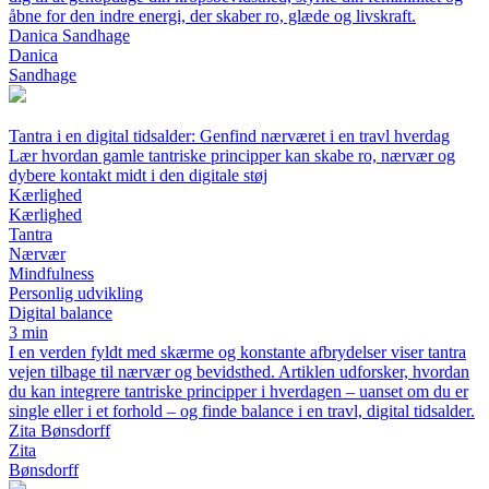
åbne for den indre energi, der skaber ro, glæde og livskraft.
Danica Sandhage
Danica
Sandhage
Tantra i en digital tidsalder: Genfind nærværet i en travl hverdag
Lær hvordan gamle tantriske principper kan skabe ro, nærvær og
dybere kontakt midt i den digitale støj
Kærlighed
Kærlighed
Tantra
Nærvær
Mindfulness
Personlig udvikling
Digital balance
3 min
I en verden fyldt med skærme og konstante afbrydelser viser tantra
vejen tilbage til nærvær og bevidsthed. Artiklen udforsker, hvordan
du kan integrere tantriske principper i hverdagen – uanset om du er
single eller i et forhold – og finde balance i en travl, digital tidsalder.
Zita Bønsdorff
Zita
Bønsdorff