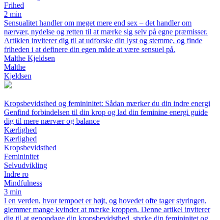
Frihed
2 min
Sensualitet handler om meget mere end sex – det handler om
nærvær, nydelse og retten til at mærke sig selv på egne præmisser.
Artiklen inviterer dig til at udforske din lyst og stemme, og finde
friheden i at definere din egen måde at være sensuel på.
Malthe Kjeldsen
Malthe
Kjeldsen
Kropsbevidsthed og femininitet: Sådan mærker du din indre energi
Genfind forbindelsen til din krop og lad din feminine energi guide
dig til mere nærvær og balance
Kærlighed
Kærlighed
Kropsbevidsthed
Femininitet
Selvudvikling
Indre ro
Mindfulness
3 min
I en verden, hvor tempoet er højt, og hovedet ofte tager styringen,
glemmer mange kvinder at mærke kroppen. Denne artikel inviterer
dig til at genopdage din kropsbevidsthed, styrke din femininitet og