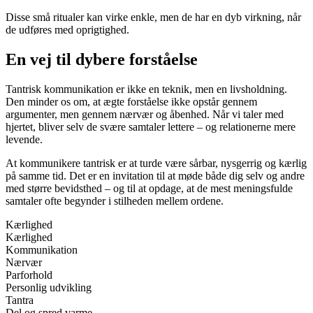
Disse små ritualer kan virke enkle, men de har en dyb virkning, når
de udføres med oprigtighed.
En vej til dybere forståelse
Tantrisk kommunikation er ikke en teknik, men en livsholdning.
Den minder os om, at ægte forståelse ikke opstår gennem
argumenter, men gennem nærvær og åbenhed. Når vi taler med
hjertet, bliver selv de svære samtaler lettere – og relationerne mere
levende.
At kommunikere tantrisk er at turde være sårbar, nysgerrig og kærlig
på samme tid. Det er en invitation til at møde både dig selv og andre
med større bevidsthed – og til at opdage, at de mest meningsfulde
samtaler ofte begynder i stilheden mellem ordene.
Kærlighed
Kærlighed
Kommunikation
Nærvær
Parforhold
Personlig udvikling
Tantra
Del og spred varme