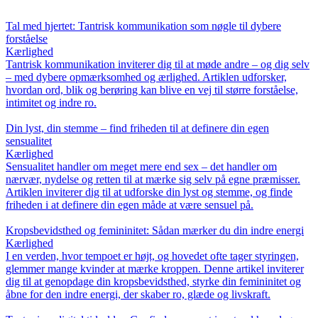
Tal med hjertet: Tantrisk kommunikation som nøgle til dybere
forståelse
Kærlighed
Tantrisk kommunikation inviterer dig til at møde andre – og dig selv
– med dybere opmærksomhed og ærlighed. Artiklen udforsker,
hvordan ord, blik og berøring kan blive en vej til større forståelse,
intimitet og indre ro.
Din lyst, din stemme – find friheden til at definere din egen
sensualitet
Kærlighed
Sensualitet handler om meget mere end sex – det handler om
nærvær, nydelse og retten til at mærke sig selv på egne præmisser.
Artiklen inviterer dig til at udforske din lyst og stemme, og finde
friheden i at definere din egen måde at være sensuel på.
Kropsbevidsthed og femininitet: Sådan mærker du din indre energi
Kærlighed
I en verden, hvor tempoet er højt, og hovedet ofte tager styringen,
glemmer mange kvinder at mærke kroppen. Denne artikel inviterer
dig til at genopdage din kropsbevidsthed, styrke din femininitet og
åbne for den indre energi, der skaber ro, glæde og livskraft.